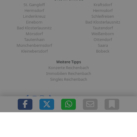
St. Gangloff
Kraftsdorf
Hermsdorf
Hermsdorf
Lindenkreuz
Schleifreisen
Eineborn
Bad Klosterlausnitz
Bad Klosterlausnitz
Tautendorf
Mörsdorf
Weißenborn
Tautenhain
Ottendorf
Münchenbernsdorf
Saara
Kleinebersdorf
Bobeck
Weitere Tipps
Konzerte Reichenbach
Immobilien Reichenbach
Singles Reichenbach
Folge uns auf:
|
|
|
|
Über uns
Presse
Redaktion
Datenschutz
Impressum