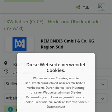
Teilen
LKW-Fahrer (C/ CE) – Heck- und Überkopflader
(m/ w/ d)
REMONDIS GmbH & Co. KG
Region Süd
Diese Webseite verwendet
Reichenbach
Cookies.
aktualisiert seit: 06.08.2026
Wir verwenden Cookies, um die
Benutzerfreundlichkeit unserer Website zu
Stellenbeschreibung:
verbessern. Durch die weitere Nutzung
unserer Webseite stimmen Sie der
Verwendung von Cookies gemäß unserer
Arbeitszeit
Gehalt
Cookie-Richtlinie zu.
Weitere Informationen /
Datenschutz
mehr Details