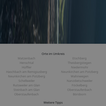
Orte im Umkreis
Matzenbach
Etschberg
Henschtal
Theisbergstegen
Hüffler
Niedermohr
Haschbach am Remigiusberg
Neunkirchen am Potzberg
Neunkirchen am Potzberg
Wahnwegen
Schellweiler
Nanzdietschweiler
Rutsweiler am Glan
Föckelberg
Steinbach am Glan
Oberstaufenbach
Oberstaufenbach
Börsborn
Weitere Tipps