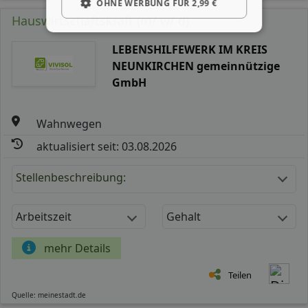
OHNE WERBUNG FÜR 2,99 €
Hauswirtschaftskraft (m/ w/ d)
LEBENSHILFEWERK IM KREIS
NEUNKIRCHEN gemeinnützige
GmbH
Wahnwegen
aktualisiert seit: 03.08.2026
Stellenbeschreibung:
Arbeitszeit
Gehalt
mehr Details
Teilen
Quelle: meinestadt.de