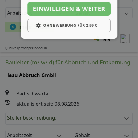
EINWILLIGEN & WEITER
Arbeitszeit
Gehalt
OHNE WERBUNG FÜR 2,99 €
mehr Details
Teilen
Quelle: germanpersonnel.de
Bauleiter (m/ w/ d) für Abbruch und Entkernung
Hasu Abbruch GmbH
Bad Schwartau
aktualisiert seit: 08.08.2026
Stellenbeschreibung:
Arbeitszeit
Gehalt