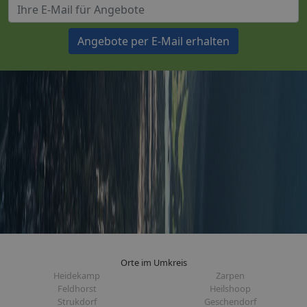
Angebote per E-Mail erhalten
Orte im Umkreis
Heidekamp
Zarpen
Feldhorst
Heilshoop
Strukdorf
Geschendorf