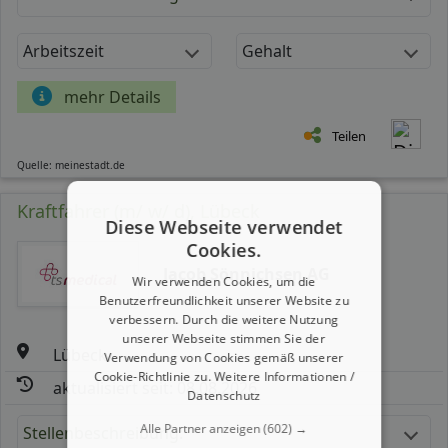
Arbeitszeit
Gehalt
mehr Details
Teilen
Quelle: meinestadt.de
Kraftfahrer (m/ w/ d), Lübeck
Diese Webseite verwendet
Cookies.
Jacob Sönnichsen AG
Wir verwenden Cookies, um die
Benutzerfreundlichkeit unserer Website zu
verbessern. Durch die weitere Nutzung
unserer Webseite stimmen Sie der
Lübeck
Verwendung von Cookies gemäß unserer
Cookie-Richtlinie zu.
Weitere Informationen /
aktualisiert seit: 08.08.2026
Datenschutz
Alle Partner anzeigen
(602) →
Stellenbeschreibung: