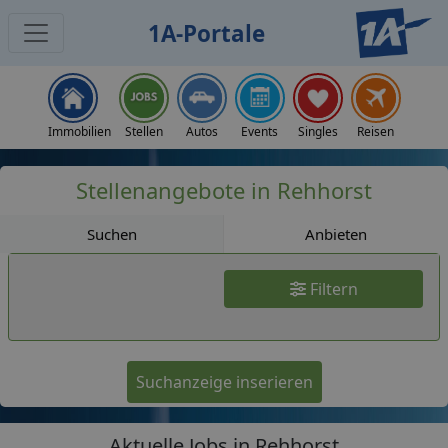
1A-Portale
Jobs
Immobilien
Stellen
Autos
Events
Singles
Reisen
Stellenangebote in Rehhorst
Suchen
Anbieten
Filtern
Suchanzeige inserieren
Aktuelle Jobs in Rehhorst