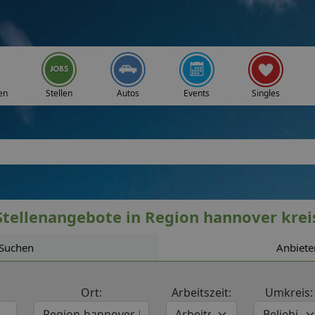
en
Stellen
Autos
Events
Singles
Stellenangebote in Region hannover krei
Suchen
Anbiete
Ort:
Arbeitszeit:
Umkreis: