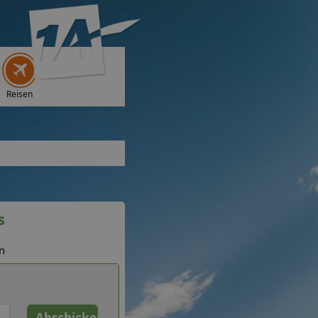
Reisen
s
n