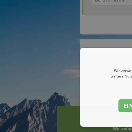
Wir verwe
weitere Nut
EI
Wir send