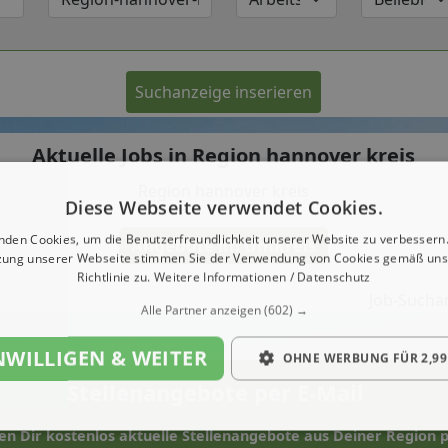
Suchanzeige inserieren
Aktuelle Jobs in Region hannover kreis
Region hannover kreis
Diese Webseite verwendet Cookies.
nden Cookies, um die Benutzerfreundlichkeit unserer Website zu verbessern.
Angebote im Umkreis
zung unserer Webseite stimmen Sie der Verwendung von Cookies gemäß uns
Richtlinie zu.
Weitere Informationen / Datenschutz
Job-Suchan
Alle Partner anzeigen
(602) →
NWILLIGEN & WEITER
OHNE WERBUNG FÜR 2,99
Stellenangebote per E-Mail
en Dir kostenlos aktuelle Stellenangebote aus Deiner Region p