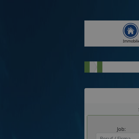
Immobili
Job: