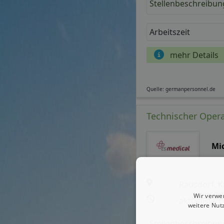
Stellenbeschreibun
Arbeitszeit
mehr Details
Quelle: germanpersonnel.de
Technischer Opera
Mi
Rausdorf, K
Wir verwe
aktualisiert
weitere Nut
Stellenbeschreibun