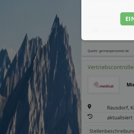
Arbeitszeit
EI
mehr Details
Quelle: germanpersonnel.de
Vertriebscontroller
Mi
Rausdorf, K
aktualisiert
Stellenbeschreibun