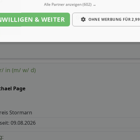
Alle Partner anzeigen
(602) →
Gehalt
NWILLIGEN & WEITER
OHNE WERBUNG FÜR 2,99
/ in (m/ w/ d)
chael Page
reis Stormarn
 seit: 09.08.2026
g: