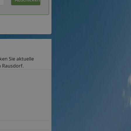
cken Sie aktuelle
n Rausdorf.