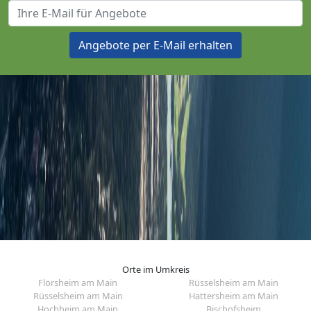
Angebote per E-Mail erhalten
Orte im Umkreis
Flörsheim am Main
Rüsselsheim am Main
Rüsselsheim am Main
Hattersheim am Main
Hochheim am Main
Bischofsheim