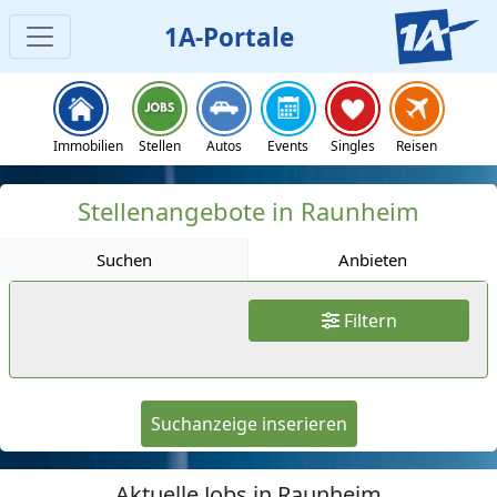
1A-Portale
Jobs
Immobilien
Stellen
Autos
Events
Singles
Reisen
Stellenangebote in Raunheim
Suchen
Anbieten
Filtern
Suchanzeige inserieren
Aktuelle Jobs in Raunheim