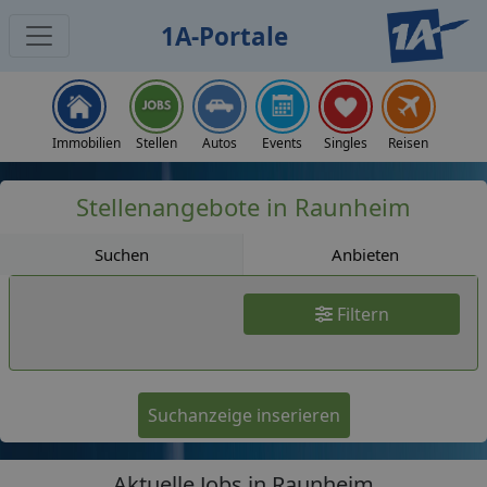
1A-Portale
Jobs
Immobilien
Stellen
Autos
Events
Singles
Reisen
Stellenangebote in Raunheim
Suchen
Anbieten
Filtern
Suchanzeige inserieren
Aktuelle Jobs in Raunheim