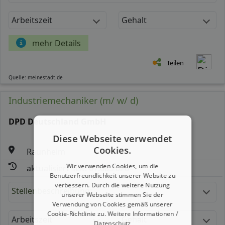
Arbeitszeit
Gehalt
mehr Details
Teilen
Quelle: meinestadt.de
Industriemechaniker (m/ w/ d)
DPD Deutschland GmbH
Diese Webseite verwendet
Cookies.
Raunheim
Wir verwenden Cookies, um die
aktualisiert seit: 07.08.2026
Benutzerfreundlichkeit unserer Website zu
verbessern. Durch die weitere Nutzung
Stellenbeschreibung:
unserer Webseite stimmen Sie der
Verwendung von Cookies gemäß unserer
Cookie-Richtlinie zu.
Weitere Informationen /
Arbeitszeit
Gehalt
Datenschutz