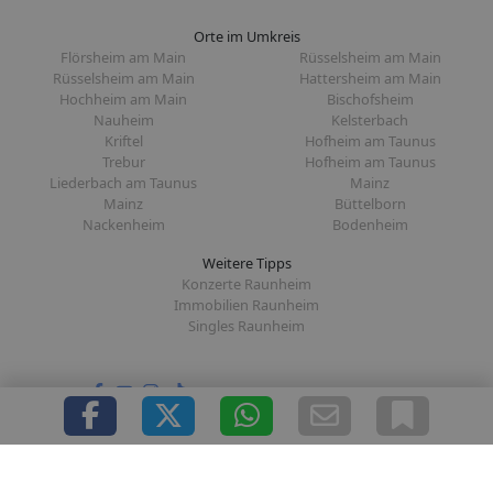
Orte im Umkreis
Flörsheim am Main
Rüsselsheim am Main
Rüsselsheim am Main
Hattersheim am Main
Hochheim am Main
Bischofsheim
Nauheim
Kelsterbach
Kriftel
Hofheim am Taunus
Trebur
Hofheim am Taunus
Liederbach am Taunus
Mainz
Mainz
Büttelborn
Nackenheim
Bodenheim
Weitere Tipps
Konzerte Raunheim
Immobilien Raunheim
Singles Raunheim
Folge uns auf:
|
|
|
|
Über uns
Presse
Redaktion
Datenschutz
Impressum