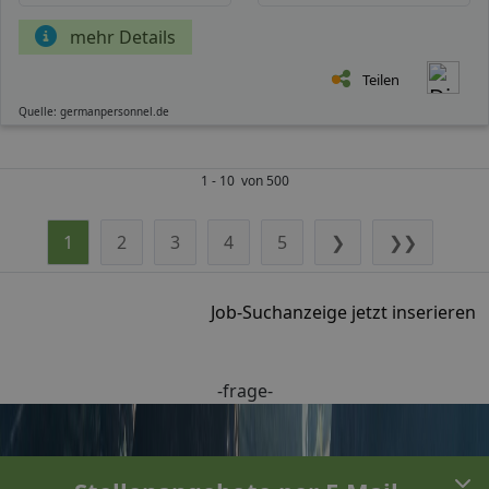
mehr Details
Teilen
Quelle: germanpersonnel.de
1 - 10 von 500
1
2
3
4
5
❯
❯❯
Job-Suchanzeige jetzt inserieren
-frage-