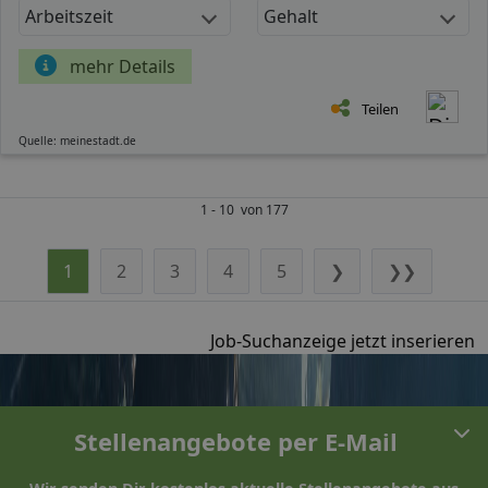
Arbeitszeit
Gehalt
mehr Details
Teilen
Quelle: meinestadt.de
1 - 10 von 177
1
2
3
4
5
❯
❯❯
Job-Suchanzeige jetzt inserieren
Stellenangebote per E-Mail