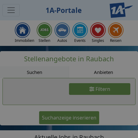
1A-Portale
Jobs
Immobilien
Stellen
Autos
Events
Singles
Reisen
Stellenangebote in Raubach
Suchen
Anbieten
Filtern
Suchanzeige inserieren
Aktuelle Jobs in Raubach