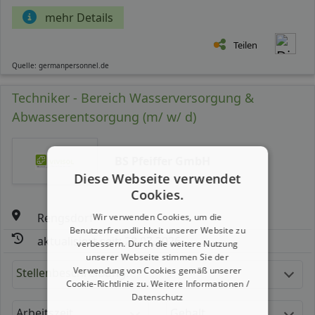
mehr Details
Teilen
Quelle: germanpersonnel.de
Techniker - Bereich Wasserversorgung &
Abwasserentsorgung (m/ w/ d)
BS Pfeiffer GmbH
Diese Webseite verwendet
Cookies.
Rengsdorf
Wir verwenden Cookies, um die
Benutzerfreundlichkeit unserer Website zu
aktualisiert seit: 28.07.2026
verbessern. Durch die weitere Nutzung
unserer Webseite stimmen Sie der
Verwendung von Cookies gemäß unserer
Stellenbeschreibung:
Cookie-Richtlinie zu.
Weitere Informationen /
Datenschutz
Arbeitszeit
Gehalt