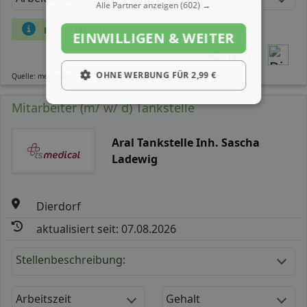
Alle Partner anzeigen
(602) →
mehr Details
EINWILLIGEN & WEITER
Teilen
OHNE WERBUNG FÜR 2,99 €
Quelle: meinestadt.de
Mitarbeiter (m/ w/ d) Tankstelle
Aral Tankstelle Inh. Sascha
Ladewig
Dierdorf
aktualisiert seit: 07.08.2026
Stellenbeschreibung:
Arbeitszeit
Gehalt