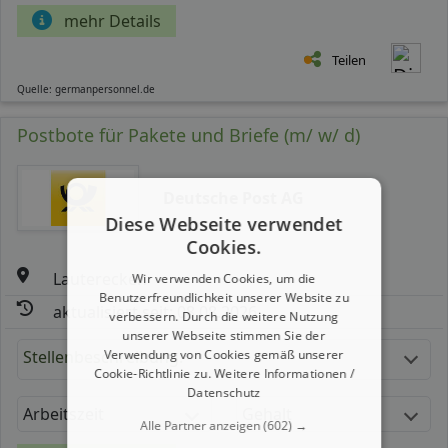
mehr Details
Teilen
Quelle: germanpersonnel.de
Postbote für Pakete und Briefe (m/ w/ d)
Deutsche Post AG
Diese Webseite verwendet
Cookies.
Lauterecken
Wir verwenden Cookies, um die
Benutzerfreundlichkeit unserer Website zu
aktualisiert seit: 08.08.2026
verbessern. Durch die weitere Nutzung
unserer Webseite stimmen Sie der
Verwendung von Cookies gemäß unserer
Stellenbeschreibung:
Cookie-Richtlinie zu.
Weitere Informationen /
Datenschutz
Arbeitszeit
Gehalt
Alle Partner anzeigen
(602) →