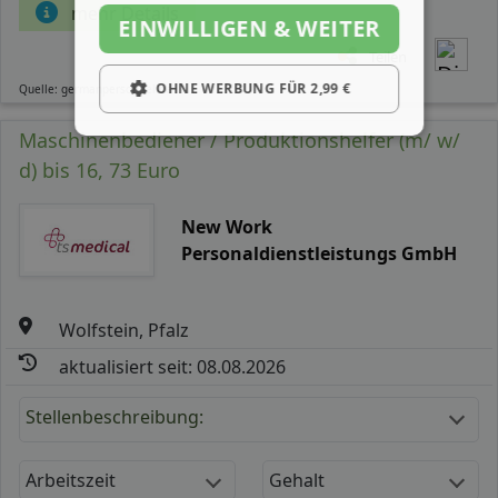
mehr Details
EINWILLIGEN & WEITER
Teilen
OHNE WERBUNG FÜR 2,99 €
Quelle: germanpersonnel.de
Maschinenbediener / Produktionshelfer (m/ w/
d) bis 16, 73 Euro
New Work
Personaldienstleistungs GmbH
Wolfstein, Pfalz
aktualisiert seit: 08.08.2026
Stellenbeschreibung:
Arbeitszeit
Gehalt