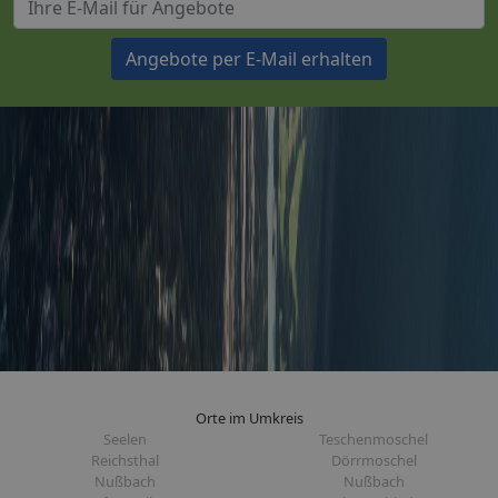
Angebote per E-Mail erhalten
Orte im Umkreis
Seelen
Teschenmoschel
Reichsthal
Dörrmoschel
Nußbach
Nußbach