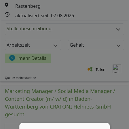
Rastenberg
aktualisiert seit: 07.08.2026
Stellenbeschreibung:
Arbeitszeit
Gehalt
mehr Details
Teilen
Quelle: meinestadt.de
Marketing Manager / Social Media Manager /
Content Creator (m/ w/ d) in Baden-
Württemberg von CRATONI Helmets GmbH
gesucht