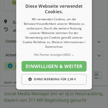
Tischner & Churs Web GbR
Diese Webseite verwendet
Cookies.
Wir verwenden Cookies, um die
Rastenberg
Benutzerfreundlichkeit unserer Website zu
verbessern. Durch die weitere Nutzung
aktualisiert seit: 06.08.2026
unserer Webseite stimmen Sie der
Verwendung von Cookies gemäß unserer
Stellenbeschreibung:
Cookie-Richtlinie zu.
Weitere Informationen /
Datenschutz
Arbeitszeit
Gehalt
Alle Partner anzeigen
(602) →
EINWILLIGEN & WEITER
mehr Details
Teilen
OHNE WERBUNG FÜR 2,99 €
Quelle: meinestadt.de
Social-Media Manager (m/ w/ d) in Neutraubling,
Bayern von 211 MR Regensburg gesucht