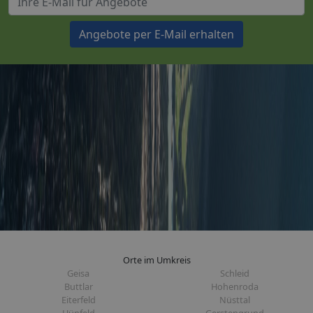
Angebote per E-Mail erhalten
Orte im Umkreis
Geisa
Schleid
Buttlar
Hohenroda
Eiterfeld
Nüsttal