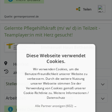
Teilen
Quelle: germanpersonnel.de
Gelernte Pflegehilfskraft (m/ w/ d) in Teilzeit -
Teamplayer:in mit Herz gesucht!
Immanuel Haus Bethanien
Diese Webseite verwendet
Cookies.
Hünfeld
Wir verwenden Cookies, um die
aktualisiert seit: 05.08.2026
Benutzerfreundlichkeit unserer Website zu
verbessern. Durch die weitere Nutzung
Stellenbeschreibung:
unserer Webseite stimmen Sie der
Verwendung von Cookies gemäß unserer
Cookie-Richtlinie zu.
Weitere Informationen /
Arbeitszeit
Gehalt
Datenschutz
Alle Partner anzeigen
(602) →
mehr Details