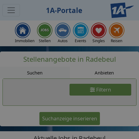
1A-Portale
Jobs
Immobilien
Stellen
Autos
Events
Singles
Reisen
Stellenangebote in Radebeul
Suchen
Anbieten
Filtern
Suchanzeige inserieren
Aktuelle Jobs in Radebeul