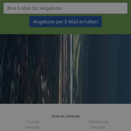
Angebote per E-Mail erhalten
Orte im Umkreis
Coswig
Moritzburg
Dresden
Dresden