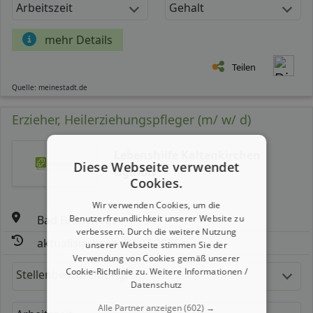
Arbeitszeit
Gehalt
mehr Details
Teilen
Quelle: meinestadt.de
Erzieher, Heilerziehungspfleger (m/ w/ d)
Lebenshilfe Kaltenkirchen
Diese Webseite verwendet
Ggmbh
Cookies.
Wir verwenden Cookies, um die
Bad Bramstedt
Benutzerfreundlichkeit unserer Website zu
verbessern. Durch die weitere Nutzung
aktualisiert seit: 23.07.2026
unserer Webseite stimmen Sie der
Verwendung von Cookies gemäß unserer
Cookie-Richtlinie zu.
Weitere Informationen /
Stellenbeschreibung:
Datenschutz
Alle Partner anzeigen
(602) →