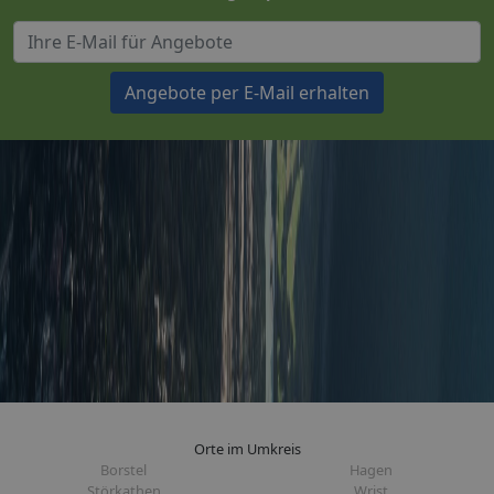
Angebote per E-Mail erhalten
Orte im Umkreis
Borstel
Hagen
Störkathen
Wrist