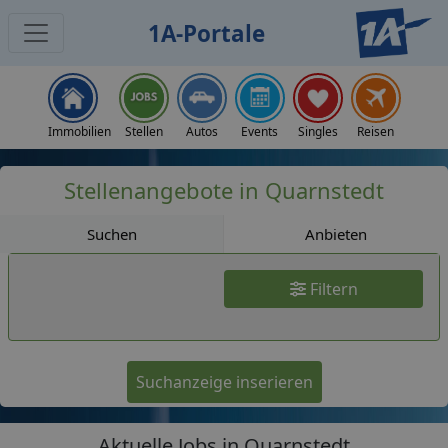
1A-Portale
Jobs
Immobilien
Stellen
Autos
Events
Singles
Reisen
Stellenangebote in Quarnstedt
Suchen
Anbieten
Filtern
Suchanzeige inserieren
Aktuelle Jobs in Quarnstedt