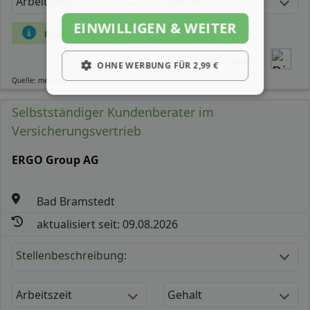
Arbeitszeit
Gehalt
EINWILLIGEN & WEITER
mehr Details
Teilen
OHNE WERBUNG FÜR 2,99 €
Quelle: meinestadt.de
Selbstständiger Kundenberater im
Versicherungsvertrieb
ERGO Group AG
Bad Bramstedt
aktualisiert seit: 09.08.2026
Stellenbeschreibung:
Arbeitszeit
Gehalt