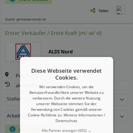
Teilen
Quelle: germanpersonnel.de
Erster Verkäufer / Erste Kraft (m/ w/ d)
ALDI Nord
Diese Webseite verwendet
Perleberg
Cookies.
aktualisiert seit: 07.08.2026
Wir verwenden Cookies, um die
Benutzerfreundlichkeit unserer Website zu
verbessern. Durch die weitere Nutzung
Stellenbeschreibung:
unserer Webseite stimmen Sie der
Verwendung von Cookies gemäß unserer
Cookie-Richtlinie zu.
Weitere Informationen /
Arbeitszeit
Gehalt
Datenschutz
mehr Details
Alle Partner anzeigen
(602) →