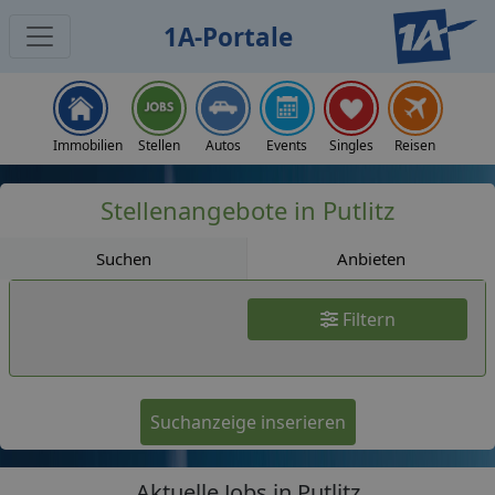
1A-Portale
Jobs
Immobilien
Stellen
Autos
Events
Singles
Reisen
Stellenangebote in Putlitz
Suchen
Anbieten
Filtern
Suchanzeige inserieren
Aktuelle Jobs in Putlitz