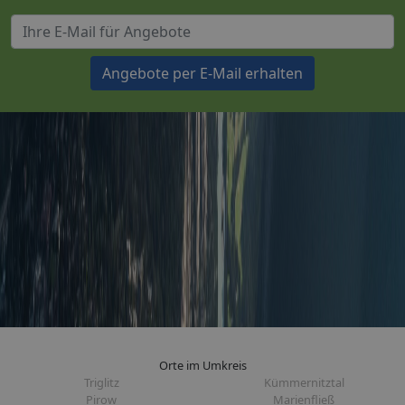
Angebote per E-Mail erhalten
Orte im Umkreis
Triglitz
Kümmernitztal
Pirow
Marienfließ