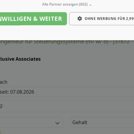
Alle Partner anzeigen
(602) →
NWILLIGEN & WEITER
OHNE WERBUNG FÜR 2,99
ngenieur für Steuerungssysteme (m/ w/ d) - J37872
lusive Associates
ach
 seit: 07.08.2026
g:
Gehalt