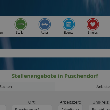
en
Stellen
Autos
Events
Singles
Stellenangebote in Puschendorf
Suchen
Anbiete
Ort:
Arbeitszeit:
Umkreis: