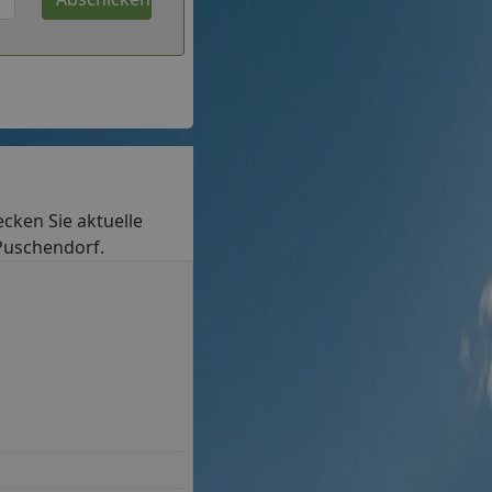
ecken Sie aktuelle
 Puschendorf.