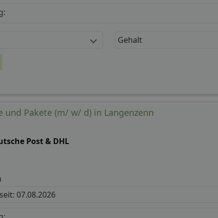
g:
Gehalt
fe und Pakete (m/ w/ d) in Langenzenn
utsche Post & DHL
n
 seit: 07.08.2026
g: