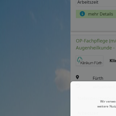
Arbeitszeit
mehr Details
OP-Fachpflege (m/
Augenheilkunde - H
Kl
Fürth
aktualisiert
Stellenbeschreibun
Wir verwe
weitere Nut
Arbeitszeit