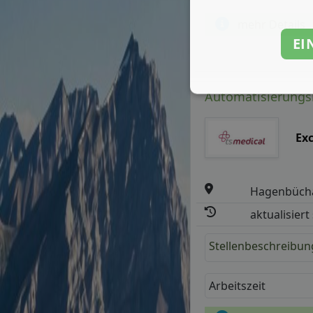
mehr Details
EI
Automatisierungsi
Exc
Hagenbüch
aktualisiert
Stellenbeschreibun
Arbeitszeit