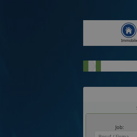
Immobili
Job: