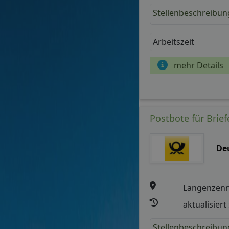
Stellenbeschreibun
Arbeitszeit
mehr Details
Postbote für Brie
De
Langenzen
aktualisiert
Stellenbeschreibun