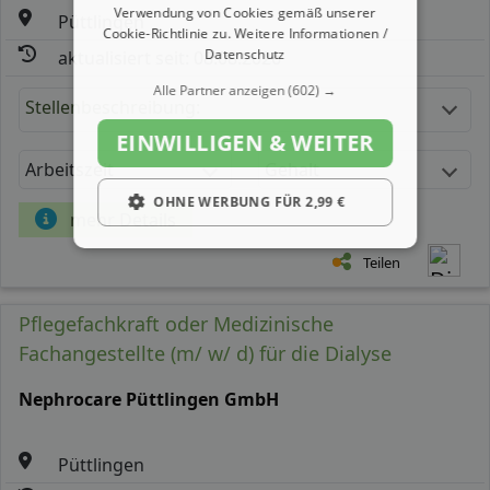
Verwendung von Cookies gemäß unserer
Püttlingen
Cookie-Richtlinie zu.
Weitere Informationen /
Datenschutz
aktualisiert seit: 08.08.2026
Alle Partner anzeigen
(602) →
Stellenbeschreibung:
EINWILLIGEN & WEITER
Arbeitszeit
Gehalt
OHNE WERBUNG FÜR 2,99 €
mehr Details
Teilen
Pflegefachkraft oder Medizinische
Fachangestellte (m/ w/ d) für die Dialyse
Nephrocare Püttlingen GmbH
Püttlingen