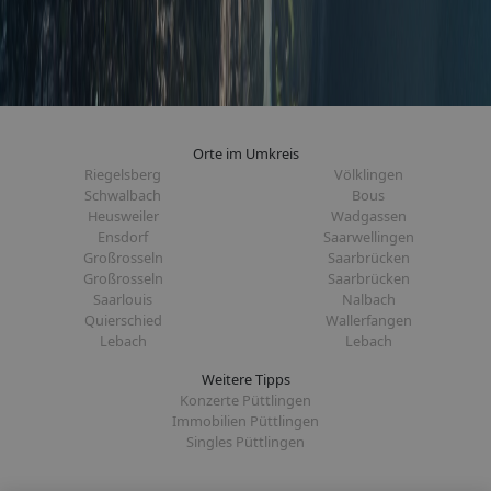
Orte im Umkreis
Riegelsberg
Völklingen
Schwalbach
Bous
Heusweiler
Wadgassen
Ensdorf
Saarwellingen
Großrosseln
Saarbrücken
Großrosseln
Saarbrücken
Saarlouis
Nalbach
Quierschied
Wallerfangen
Lebach
Lebach
Weitere Tipps
Konzerte Püttlingen
Immobilien Püttlingen
Singles Püttlingen