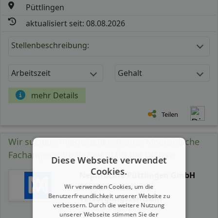
Püttlingen
aktualisiert seit: 08.08.2026
Stellenbeschreibung:
Arbeitszeit
Gehalt
mehr Details
Teilen
Wir suchen: Pflegefachkraft oder Medizinische
Fachangestellte (m/ w/ d) für die Dialyse
Diese Webseite verwendet
Cookies.
Nephrocare Püttlingen GmbH
Medizinisches
Wir verwenden Cookies, um die
Benutzerfreundlichkeit unserer Website zu
Versorgungszentrum
verbessern. Durch die weitere Nutzung
unserer Webseite stimmen Sie der