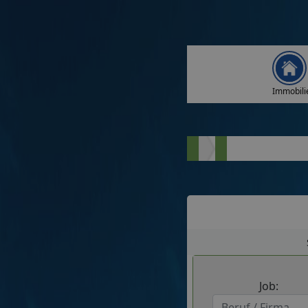
Immobili
Job: