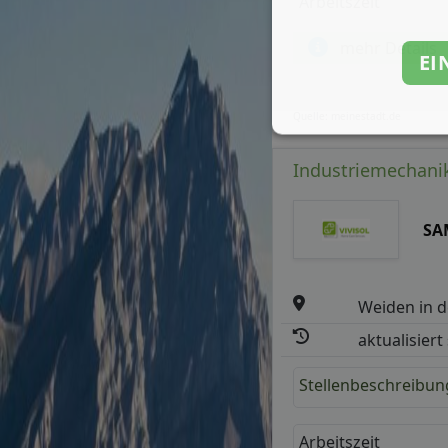
Arbeitszeit
mehr Details
EI
Quelle: meinestadt.de
Industriemechanik
SA
Weiden in d
aktualisiert
Stellenbeschreibun
Arbeitszeit