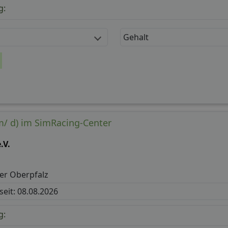
g:
Gehalt
m/ d) im SimRacing-Center
.V.
er Oberpfalz
 seit: 08.08.2026
g: