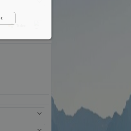
 €
Teilen