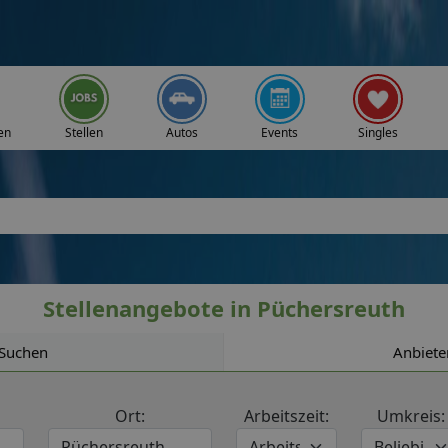
en
Stellen
Autos
Events
Singles
Stellenangebote in Püchersreuth
Suchen
Anbiete
Ort:
Arbeitszeit:
Umkreis: