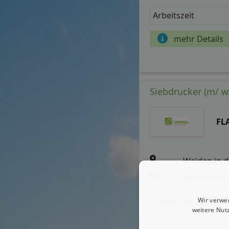
Arbeitszeit
mehr Details
Siebdrucker (m/ w
FL
Weiden in d
aktualisiert
Stellenbeschreibun
Wir verwe
weitere Nut