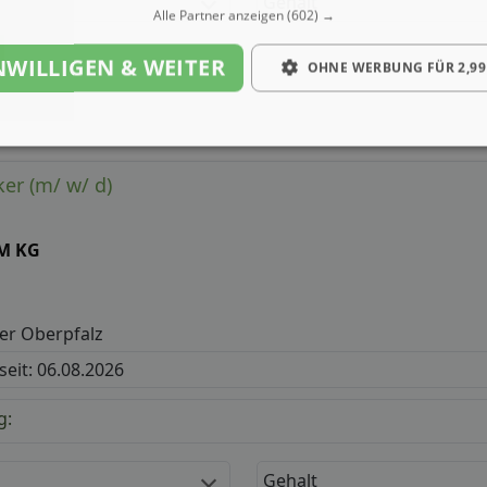
Gehalt
Alle Partner anzeigen
(602) →
NWILLIGEN & WEITER
OHNE WERBUNG FÜR 2,99
er (m/ w/ d)
M KG
er Oberpfalz
 seit: 06.08.2026
g:
Gehalt