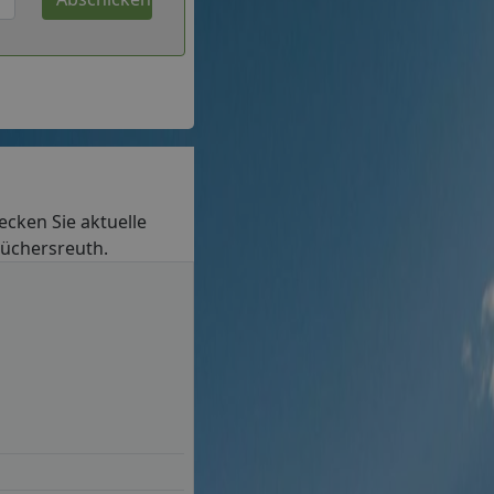
decken Sie aktuelle
Püchersreuth.