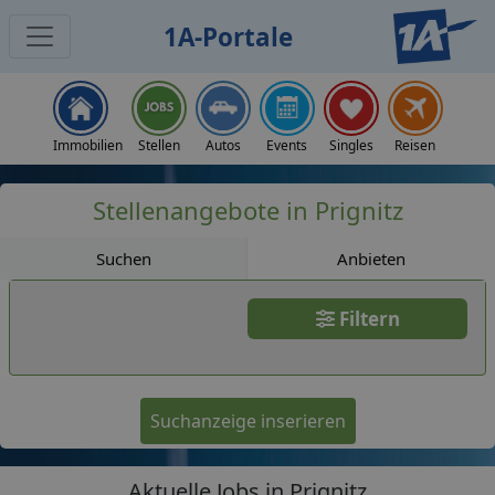
1A-Portale
Jobs
Immobilien
Stellen
Autos
Events
Singles
Reisen
Stellenangebote in Prignitz
Suchen
Anbieten
Filtern
Suchanzeige inserieren
Aktuelle Jobs in Prignitz