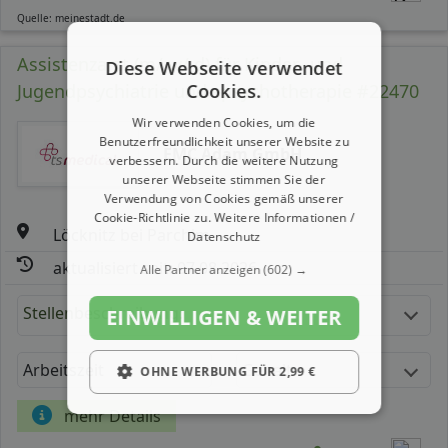
Quelle: meinestadt.de
Assistenzarzt (m/ w/ d) für Kinder- und
Diese Webseite verwendet
Jugendpsychiatrie und –psychotherapie #22470
Cookies.
Wir verwenden Cookies, um die
Benutzerfreundlichkeit unserer Website zu
EMC Adam GmbH
verbessern. Durch die weitere Nutzung
unserer Webseite stimmen Sie der
Verwendung von Cookies gemäß unserer
Cookie-Richtlinie zu.
Weitere Informationen /
Löcknitz bei Parchim
Datenschutz
aktualisiert seit: 07.08.2026
Alle Partner anzeigen
(602) →
Stellenbeschreibung:
EINWILLIGEN & WEITER
Arbeitszeit
Gehalt
OHNE WERBUNG FÜR 2,99 €
mehr Details