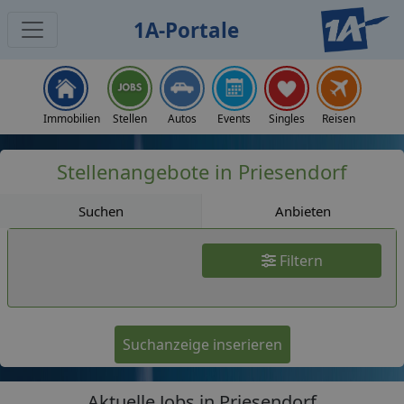
1A-Portale
Jobs
Immobilien
Stellen
Autos
Events
Singles
Reisen
Stellenangebote in Priesendorf
Suchen
Anbieten
Filtern
Suchanzeige inserieren
Aktuelle Jobs in Priesendorf