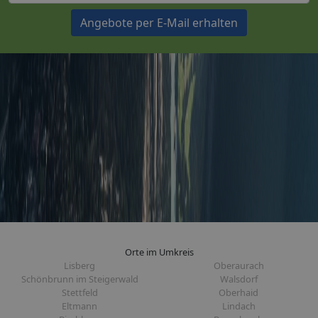
Angebote per E-Mail erhalten
Orte im Umkreis
Lisberg
Oberaurach
Schönbrunn im Steigerwald
Walsdorf
Stettfeld
Oberhaid
Eltmann
Lindach