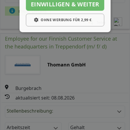
EINWILLIGEN & WEITER
mehr Details
OHNE WERBUNG FÜR 2,99 €
Teilen
Employee for our Finnish Customer Service at
the headquarters in Treppendorf (m/ f/ d)
Thomann GmbH
Burgebrach
aktualisiert seit: 08.08.2026
Stellenbeschreibung:
Arbeitszeit
Gehalt