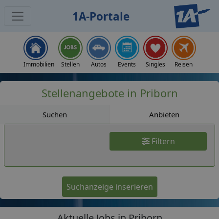
1A-Portale
Jobs
Immobilien
Stellen
Autos
Events
Singles
Reisen
Stellenangebote in Priborn
Suchen
Anbieten
Filtern
Suchanzeige inserieren
Aktuelle Jobs in Priborn