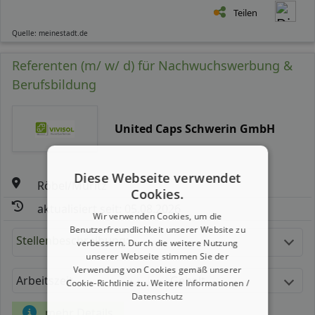
Teilen
Quelle: meinestadt.de
Referenten (m/ w/ d) für Nachwuchswerbung &
Berufsbildung
United Caps Schwerin GmbH
Diese Webseite verwendet
Röbel/Müritz
Cookies.
aktualisiert seit: 05.08.2026
Wir verwenden Cookies, um die
Benutzerfreundlichkeit unserer Website zu
Stellenbeschreibung:
verbessern. Durch die weitere Nutzung
unserer Webseite stimmen Sie der
Verwendung von Cookies gemäß unserer
Arbeitszeit
Gehalt
Cookie-Richtlinie zu.
Weitere Informationen /
Datenschutz
mehr Details