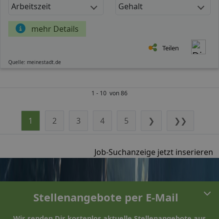
Arbeitszeit
Gehalt
mehr Details
Teilen
Quelle: meinestadt.de
1 - 10 von 86
1
2
3
4
5
❯
❯❯
Job-Suchanzeige jetzt inserieren
Stellenangebote per E-Mail
Wir senden Dir kostenlos aktuelle Stellenangebote aus