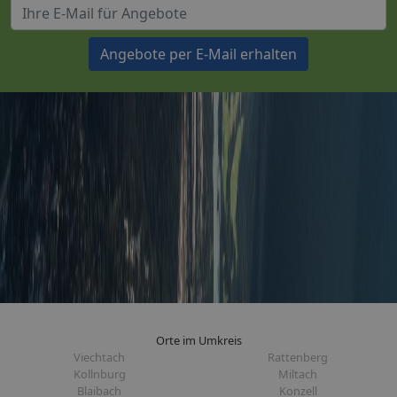
Angebote per E-Mail erhalten
Orte im Umkreis
Viechtach
Rattenberg
Kollnburg
Miltach
Blaibach
Konzell