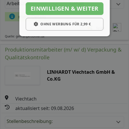
Arbeitszeit
Gehalt
EINWILLIGEN & WEITER
mehr Details
OHNE WERBUNG FÜR 2,99 €
Teilen
Quelle: germanpersonnel.de
Produktionsmitarbeiter (m/ w/ d) Verpackung &
Qualitätskontrolle
LINHARDT Viechtach GmbH &
Co.KG
Viechtach
aktualisiert seit: 09.08.2026
Stellenbeschreibung: