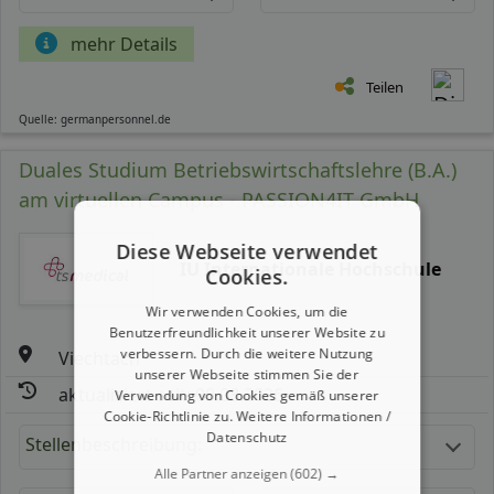
mehr Details
Teilen
Quelle: germanpersonnel.de
Duales Studium Betriebswirtschaftslehre (B.A.)
am virtuellen Campus - PASSION4IT GmbH
Diese Webseite verwendet
IU Internationale Hochschule
Cookies.
Wir verwenden Cookies, um die
Benutzerfreundlichkeit unserer Website zu
verbessern. Durch die weitere Nutzung
Viechtach
unserer Webseite stimmen Sie der
aktualisiert seit: 09.08.2026
Verwendung von Cookies gemäß unserer
Cookie-Richtlinie zu.
Weitere Informationen /
Datenschutz
Stellenbeschreibung:
Alle Partner anzeigen
(602) →