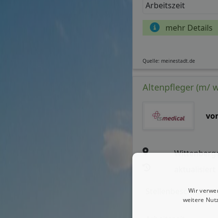
Arbeitszeit
mehr Details
Quelle: meinestadt.de
Altenpfleger (m/ w
vo
Wittenberg
aktualisiert
Stellenbeschreibun
Wir verwe
weitere Nut