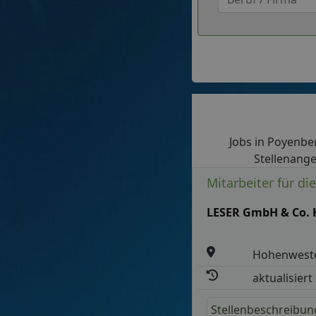
Jobs in Poyenber
Stellenange
Mitarbeiter für di
LESER GmbH & Co. 
Hohenwest
aktualisiert
Stellenbeschreibun