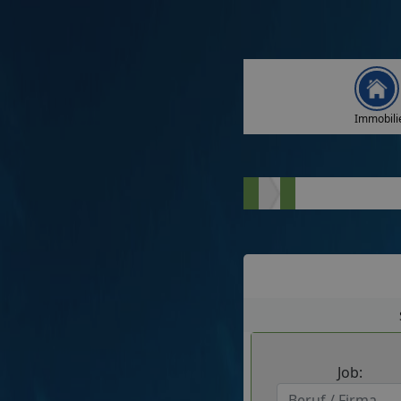
Immobili
Job: