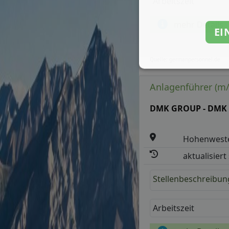
Arbeitszeit
mehr Details
EI
Quelle: germanpersonnel.de
Anlagenführer (m
DMK GROUP - DMK 
Hohenwest
aktualisiert
Stellenbeschreibun
Arbeitszeit