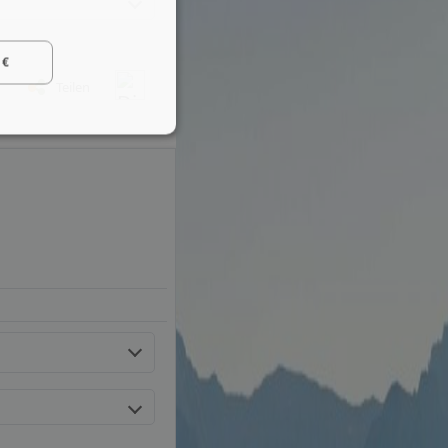
 €
Teilen