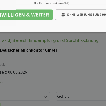
Gehalt
Alle Partner anzeigen
(602) →
NWILLIGEN & WEITER
OHNE WERBUNG FÜR 2,99
/ w/ d) Bereich Eindampfung und Sprühtrocknung
Deutsches Milchkontor GmbH
edt
 seit: 08.08.2026
g:
Gehalt