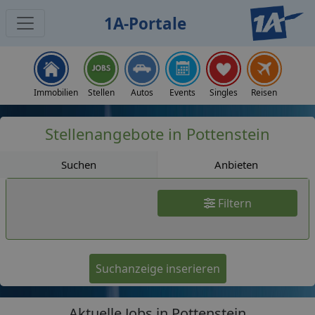
1A-Portale
Jobs
Immobilien
Stellen
Autos
Events
Singles
Reisen
Stellenangebote in Pottenstein
Suchen
Anbieten
Filtern
Suchanzeige inserieren
Aktuelle Jobs in Pottenstein