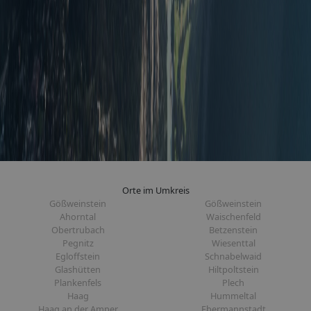
Orte im Umkreis
Gößweinstein
Gößweinstein
Ahorntal
Waischenfeld
Obertrubach
Betzenstein
Pegnitz
Wiesenttal
Egloffstein
Schnabelwaid
Glashütten
Hiltpoltstein
Plankenfels
Plech
Haag
Hummeltal
Haag an der Amper
Ebermannstadt