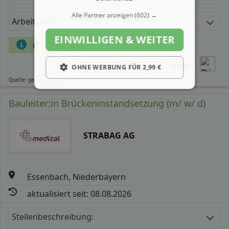
Alle Partner anzeigen
(602) →
Arbeitszeit
Gehalt
EINWILLIGEN & WEITER
mehr Details
Teilen
OHNE WERBUNG FÜR 2,99 €
Quelle: germanpersonnel.de
Bauleiter:in Brückeninstandsetzung (m/ w/ d)
STRABAG AG
Essenbach, Niederbayern
aktualisiert seit: 08.08.2026
Stellenbeschreibung: