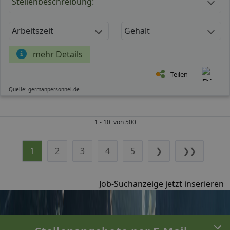
Stellenbeschreibung:
Arbeitszeit
Gehalt
mehr Details
Teilen
Quelle: germanpersonnel.de
1 - 10 von 500
1
2
3
4
5
❯
❯❯
Job-Suchanzeige jetzt inserieren