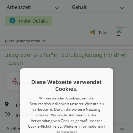
Arbeitszeit
Gehalt
mehr Details
Teilen
Quelle: germanpersonnel.de
Integrationshelfer*in, Schulbegleitung (m/ d/ w)
- Essen
Nova GmbH
Diese Webseite verwendet
Cookies.
Wir verwenden Cookies, um die
Benutzerfreundlichkeit unserer Website zu
Essenbach, Niederbayern
verbessern. Durch die weitere Nutzung
aktualisiert seit: 08.08.2026
unserer Webseite stimmen Sie der
Verwendung von Cookies gemäß unserer
Cookie-Richtlinie zu.
Weitere Informationen /
Stellenbeschreibung:
Datenschutz