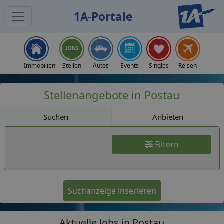
1A-Portale
Jobs
Immobilien
Stellen
Autos
Events
Singles
Reisen
Stellenangebote in Postau
Suchen
Anbieten
Filtern
Suchanzeige inserieren
Aktuelle Jobs in Postau