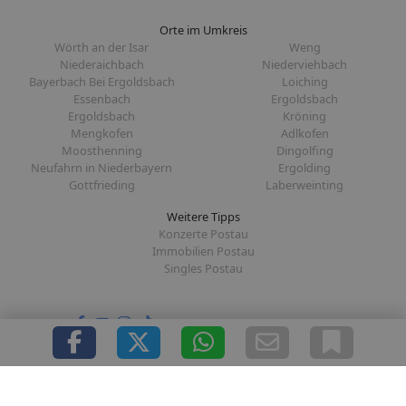
Orte im Umkreis
Wörth an der Isar
Weng
Niederaichbach
Niederviehbach
Bayerbach Bei Ergoldsbach
Loiching
Essenbach
Ergoldsbach
Ergoldsbach
Kröning
Mengkofen
Adlkofen
Moosthenning
Dingolfing
Neufahrn in Niederbayern
Ergolding
Gottfrieding
Laberweinting
Weitere Tipps
Konzerte Postau
Immobilien Postau
Singles Postau
Folge uns auf:
|
|
|
|
Über uns
Presse
Redaktion
Datenschutz
Impressum