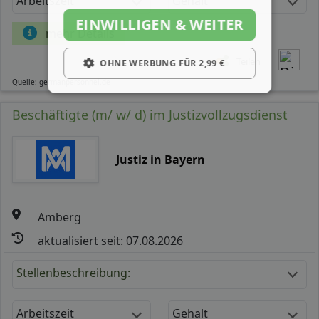
Arbeitszeit
Gehalt
EINWILLIGEN & WEITER
mehr Details
Teilen
OHNE WERBUNG FÜR 2,99 €
Quelle: germanpersonnel.de
Beschäftigte (m/ w/ d) im Justizvollzugsdienst
Justiz in Bayern
Amberg
aktualisiert seit: 07.08.2026
Stellenbeschreibung:
Arbeitszeit
Gehalt