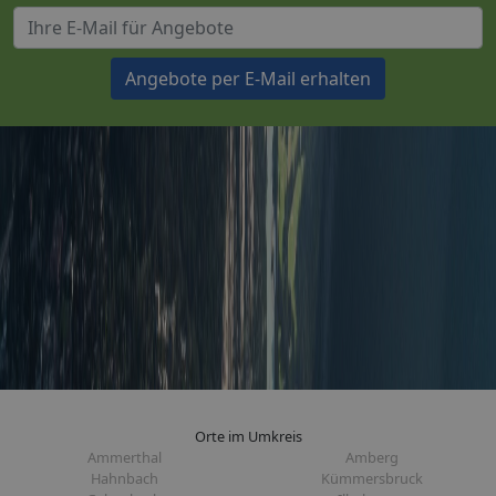
Angebote per E-Mail erhalten
Orte im Umkreis
Ammerthal
Amberg
Hahnbach
Kümmersbruck