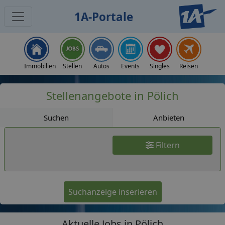
1A-Portale
Jobs
Immobilien
Stellen
Autos
Events
Singles
Reisen
Stellenangebote in Pölich
Suchen
Anbieten
Filtern
Suchanzeige inserieren
Aktuelle Jobs in Pölich