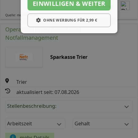
EINWILLIGEN & WEITER
Teilen
Quelle: meinestadt.de
OHNE WERBUNG FÜR 2,99 €
Operative IT-Regulatorik und
Notfallmanagement
Sparkasse Trier
Trier
aktualisiert seit: 07.08.2026
Stellenbeschreibung:
Arbeitszeit
Gehalt
mehr Details