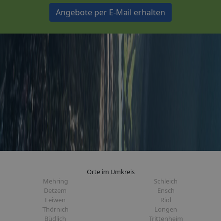
Angebote per E-Mail erhalten
Orte im Umkreis
Mehring
Schleich
Detzem
Ensch
Leiwen
Riol
Thörnich
Longen
Büdlich
Trittenheim