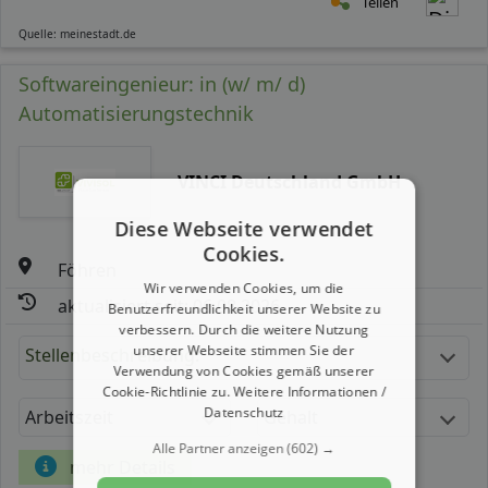
Teilen
Quelle: meinestadt.de
Softwareingenieur: in (w/ m/ d)
Automatisierungstechnik
VINCI Deutschland GmbH
Diese Webseite verwendet
Cookies.
Föhren
Wir verwenden Cookies, um die
aktualisiert seit: 06.08.2026
Benutzerfreundlichkeit unserer Website zu
verbessern. Durch die weitere Nutzung
unserer Webseite stimmen Sie der
Stellenbeschreibung:
Verwendung von Cookies gemäß unserer
Cookie-Richtlinie zu.
Weitere Informationen /
Datenschutz
Arbeitszeit
Gehalt
Alle Partner anzeigen
(602) →
mehr Details