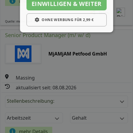
mehr Details
EINWILLIGEN & WEITER
Teilen
OHNE WERBUNG FÜR 2,99 €
Quelle: meinestadt.de
Senior Product Manager (m/ w/ d)
MjAMjAM Petfood GmbH
Massing
aktualisiert seit: 08.08.2026
Stellenbeschreibung:
Arbeitszeit
Gehalt
mehr Details