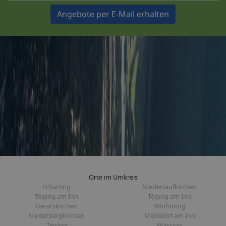
Angebote per E-Mail erhalten
Orte im Umkreis
Erharting
Niedertaufkirchen
Töging am Inn
Töging am Inn
Geratskirchen
Winhöring
Niederbergkirchen
Mühldorf am Inn
Teising
Massing