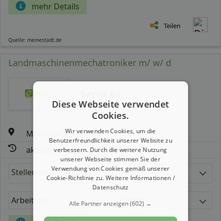
mehr Details
Teilen
Quelle: meinestadt.de
Landmaschinenmechatroniker m/ w/ d
BayWa AG
Diese Webseite verwendet
Cookies.
Wir verwenden Cookies, um die
Mühldorf am Inn
Benutzerfreundlichkeit unserer Website zu
aktualisiert seit: 07.08.2026
verbessern. Durch die weitere Nutzung
unserer Webseite stimmen Sie der
Verwendung von Cookies gemäß unserer
Stellenbeschreibung:
Cookie-Richtlinie zu.
Weitere Informationen /
Datenschutz
Arbeitszeit
Gehalt
Alle Partner anzeigen
(602) →