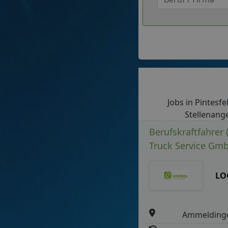
Jobs in Pintesfe
Stellenange
Berufskraftfahrer 
Truck Service Gm
LO
Ammeldinge