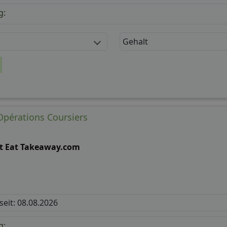
g:
Gehalt
pérations Coursiers
st Eat Takeaway.com
 seit: 08.08.2026
g: