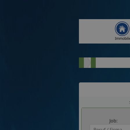
Immobili
Job: