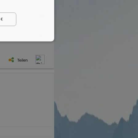
 €
Teilen