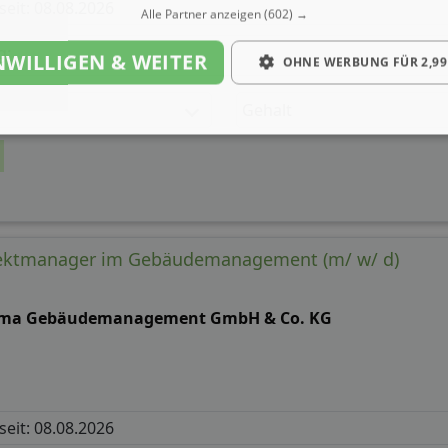
 seit: 08.08.2026
Alle Partner anzeigen
(602) →
g:
NWILLIGEN & WEITER
OHNE WERBUNG FÜR 2,99
Gehalt
bjektmanager im Gebäudemanagement (m/ w/ d)
ma Gebäudemanagement GmbH & Co. KG
 seit: 08.08.2026