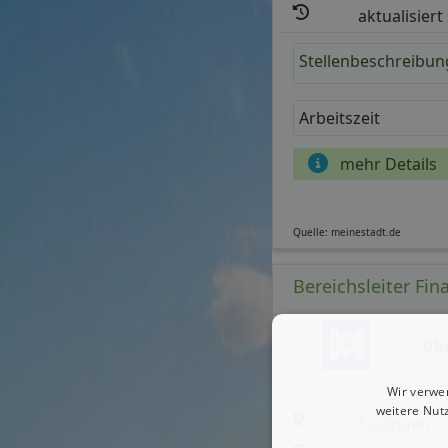
aktualisiert
Stellenbeschreibun
Arbeitszeit
mehr Details
Quelle: meinestadt.de
Bereichsleiter Fi
üb
Wir verwe
weitere Nut
Esslingen