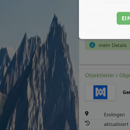
aktualisiert
Stellenbeschreibun
EI
Arbeitszeit
mehr Details
Objektleiter / O
Ge
Esslingen
aktualisiert