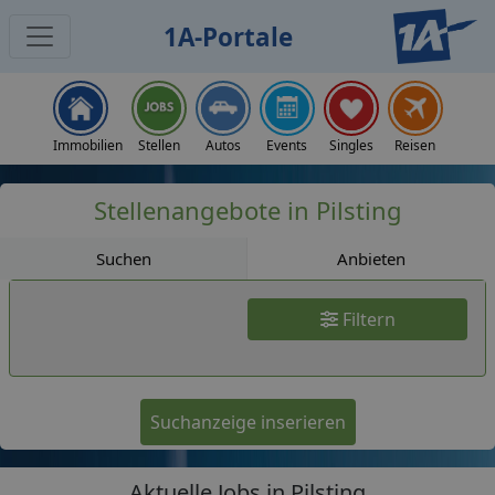
1A-Portale
Jobs
Immobilien
Stellen
Autos
Events
Singles
Reisen
Stellenangebote in Pilsting
Suchen
Anbieten
Filtern
Suchanzeige inserieren
Aktuelle Jobs in Pilsting