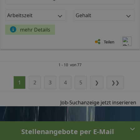
Arbeitszeit
Gehalt
mehr Details
Teilen
1 - 10 von 77
1
2
3
4
5
❯
❯❯
Job-Suchanzeige jetzt inserieren
Stellenangebote per E-Mail