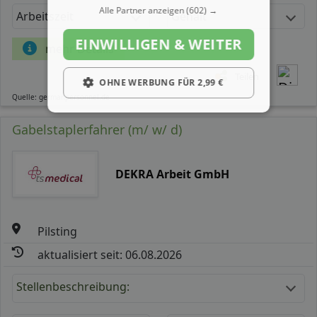
Alle Partner anzeigen
(602) →
Arbeitszeit
Gehalt
EINWILLIGEN & WEITER
mehr Details
Teilen
OHNE WERBUNG FÜR 2,99 €
Quelle: germanpersonnel.de
Gabelstaplerfahrer (m/ w/ d)
DEKRA Arbeit GmbH
Pilsting
aktualisiert seit: 06.08.2026
Stellenbeschreibung: