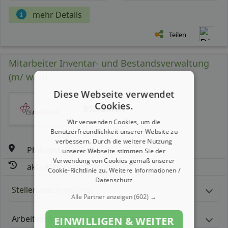
mehr Details
Teilen
Mitarbeiter Inventar- und Bestandsverwaltung
(m/ w/ d)
Diese Webseite verwendet
Cookies.
RSZ GmbH
Wir verwenden Cookies, um die
Benutzerfreundlichkeit unserer Website zu
verbessern. Durch die weitere Nutzung
Philippsburg, Baden
unserer Webseite stimmen Sie der
Verwendung von Cookies gemäß unserer
aktualisiert seit: 08.08.2026
Cookie-Richtlinie zu.
Weitere Informationen /
Datenschutz
Stellenbeschreibung:
Alle Partner anzeigen
(602) →
Arbeitszeit
Gehalt
EINWILLIGEN & WEITER