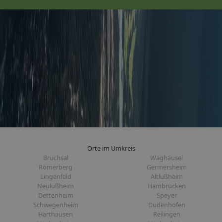
Orte im Umkreis
Bruchsal
Waghäusel
Römerberg
Germersheim
Lingenfeld
Altlußheim
Neulußheim
Hambrücken
Dettenheim
Speyer
Schwegenheim
Dudenhofen
Harthausen
Reilingen