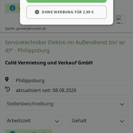
mehr Details
OHNE WERBUNG FÜR 2,99 €
Teilen
Quelle: germanpersonnel.de
Servicetechniker Elektro im Außendienst (m/ w/
d)* - Philippsburg
Collé Vermietung und Verkauf GmbH
Philippsburg
aktualisiert seit: 08.08.2026
Stellenbeschreibung:
Arbeitszeit
Gehalt