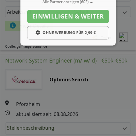
Alle Partner anzeigen
(602) →
Arbeitszeit
Gehalt
EINWILLIGEN & WEITER
mehr Details
OHNE WERBUNG FÜR 2,99 €
Teilen
Quelle: germanpersonnel.de
Network System Engineer (m/ w/ d) - €50k-€60k
Optimus Search
Pforzheim
aktualisiert seit: 08.08.2026
Stellenbeschreibung: