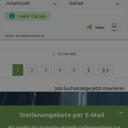
Arbeitszeit
Gehalt
mehr Details
Teilen
Quelle: germanpersonnel.de
1 - 10 von 500
1
2
3
4
5
❯
❯❯
Job-Suchanzeige jetzt inserieren
Stellenangebote per E-Mail
Wir senden Dir kostenlos aktuelle Stellenangebote aus