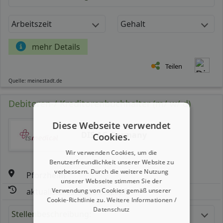
Arbeitszeit
Gehalt
mehr Details
Teilen
Quelle: meinestadt.de
Debitoren-/ Kreditorenbuchhalter (m/ w/ d)
Diese Webseite verwendet
DIS AG Germany
Cookies.
Wir verwenden Cookies, um die
Benutzerfreundlichkeit unserer Website zu
verbessern. Durch die weitere Nutzung
Pforzheim
unserer Webseite stimmen Sie der
Verwendung von Cookies gemäß unserer
aktualisiert seit: 08.08.2026
Cookie-Richtlinie zu.
Weitere Informationen /
Datenschutz
Stellenbeschreibung: