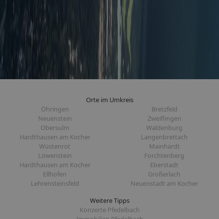
Orte im Umkreis
Öhringen
Bretzfeld
Neuenstein
Zweiflingen
Obersulm
Waldenburg
Hardthausen am Kocher
Langenbrettach
Wüstenrot
Mainhardt
Löwenstein
Forchtenberg
Hardthausen am Kocher
Eberstadt
Ellhofen
Großerlach
Lehrensteinsfeld
Neuenstadt am Kocher
Weitere Tipps
Konzerte Pfedelbach