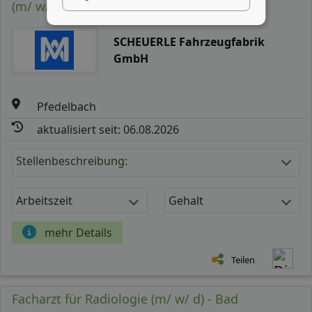
(m/ w/ d)
SCHEUERLE Fahrzeugfabrik
GmbH
Pfedelbach
aktualisiert seit: 06.08.2026
Stellenbeschreibung:
Arbeitszeit
Gehalt
mehr Details
Teilen
Facharzt für Radiologie (m/ w/ d) - Bad