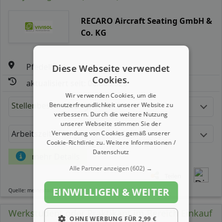
RECARO Aircraft Seating GmbH &
Co. KG
Pfedelbach
Diese Webseite verwendet
Cookies.
aktualisiert seit: 06.08.2026
Wir verwenden Cookies, um die
Stellenbeschreibung:
Benutzerfreundlichkeit unserer Website zu
verbessern. Durch die weitere Nutzung
unserer Webseite stimmen Sie der
Arbeitszeit
Gehalt
Verwendung von Cookies gemäß unserer
Cookie-Richtlinie zu.
Weitere Informationen /
Datenschutz
mehr Details
Alle Partner anzeigen
(602) →
Teilen
EINWILLIGEN & WEITER
Quelle: meinestadt.de
Werkstudent oder Praktikant im Bereich Einkauf
OHNE WERBUNG FÜR 2,99 €