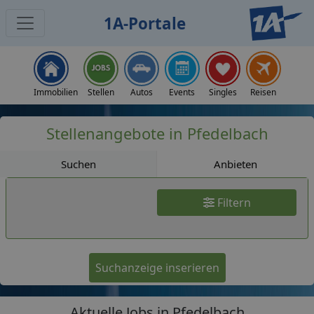
1A-Portale
Jobs
Immobilien
Stellen
Autos
Events
Singles
Reisen
Stellenangebote in Pfedelbach
Suchen
Anbieten
Filtern
Suchanzeige inserieren
Aktuelle Jobs in Pfedelbach