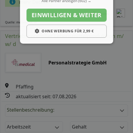
Alle Partner anzeigen
(602) →
mehr Details
Teilen
EINWILLIGEN & WEITER
Quelle: meinestadt.de
OHNE WERBUNG FÜR 2,99 €
Vertriebscontroller Lebensmittelproduktion m/
w/ d
Personalstrategie GmbH
Pfaffing
aktualisiert seit: 07.08.2026
Stellenbeschreibung:
Arbeitszeit
Gehalt