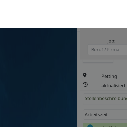
Jobs in Petting: Arbeit
i
Stellenausschrei
Kat
Petting
aktualisiert