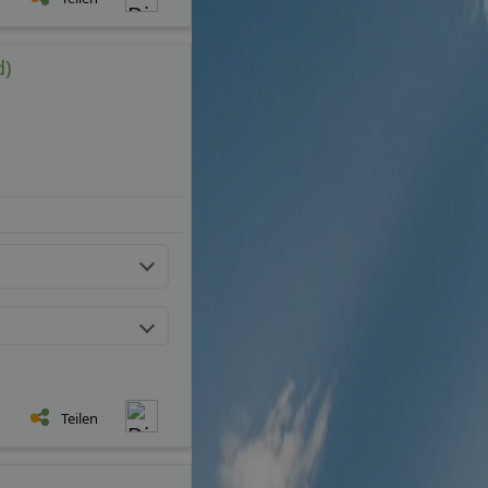
Teilen
d)