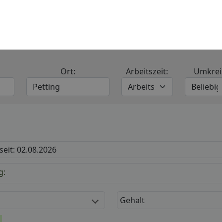
Suchanzeige inserieren
Aktuelle Jobs in Petting
 in Vollzeit, Teilzeit oder als Minijob finden – entdecken Sie 
n Handel, Logistik, Büro oder Dienstleistung direkt in Pettin
bung Marktschellenberg
holische Kirchenstiftung St. Zeno
 seit: 02.08.2026