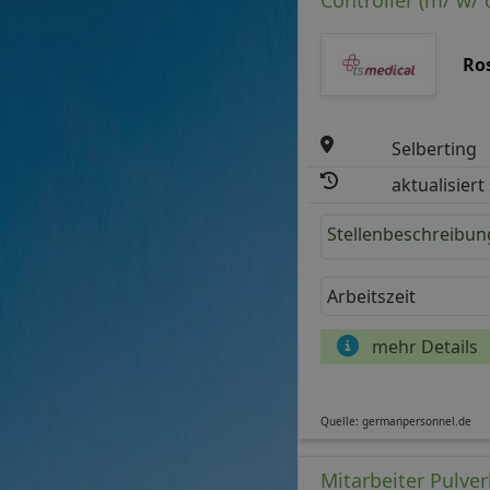
mehr Details
Controller (m/ w/ d
Ro
Selberting
aktualisiert
Stellenbeschreibun
Wir verwe
Arbeitszeit
weitere Nut
mehr Details