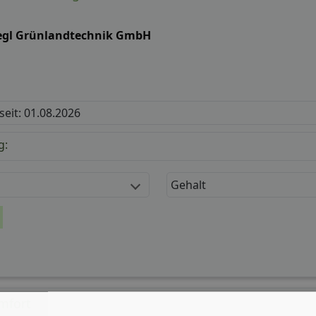
Alle Partner anzeigen
(602) →
NWILLIGEN & WEITER
OHNE WERBUNG FÜR 2,99
rbeschichtung/ Lackierer m/ w/ d
iegl Grünlandtechnik GmbH
 seit: 01.08.2026
g:
Gehalt