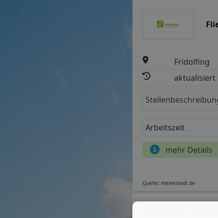
EI
Quelle: germanpersonnel.de
Mitarbeiter Pulve
Fl
Fridolfing
aktualisiert
Stellenbeschreibun
Arbeitszeit
mehr Details