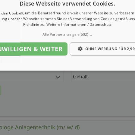
mfort
 Ing. h. c. F. Porsche AG
 seit: 06.08.2026
g:
Gehalt