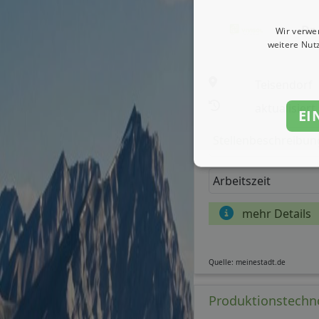
Quelle: meinestadt.de
Praktikum Fahrko
Dr.
Teisendorf
aktualisiert
Stellenbeschreibun
Arbeitszeit
mehr Details