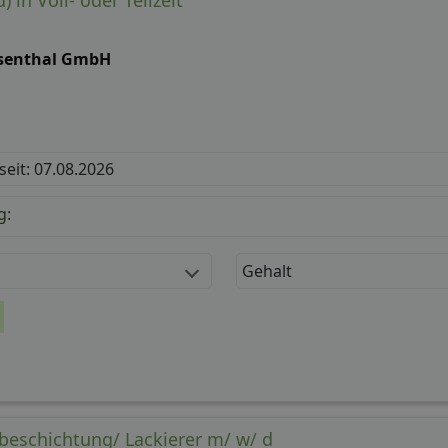
) in Voll- oder Teilzeit
senthal GmbH
 seit: 07.08.2026
g:
Diese Webseite verwendet Cookies.
nden Cookies, um die Benutzerfreundlichkeit unserer Website zu verbessern.
Gehalt
zung unserer Webseite stimmen Sie der Verwendung von Cookies gemäß uns
Richtlinie zu.
Weitere Informationen / Datenschutz