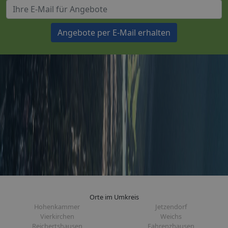
Angebote per E-Mail erhalten
Orte im Umkreis
Hohenkammer
Jetzendorf
Vierkirchen
Weichs
Reichertshausen
Fahrenzhausen