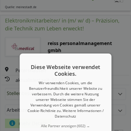
Quelle: meinestadt.de
Elektronikmitarbeiter/ in (m/ w/ d) – Präzision,
die Technik zum Leben erweckt!
reiss personalmanagement
gmbh
Diese Webseite verwendet
Petershausen
Cookies.
aktualisiert seit: 07.08.2026
Wir verwenden Cookies, um die
Benutzerfreundlichkeit unserer Website zu
Stellenbeschreibung:
verbessern. Durch die weitere Nutzung
unserer Webseite stimmen Sie der
Verwendung von Cookies gemäß unserer
Arbeitszeit
Gehalt
Cookie-Richtlinie zu.
Weitere Informationen /
Datenschutz
mehr Details
Alle Partner anzeigen
(602) →