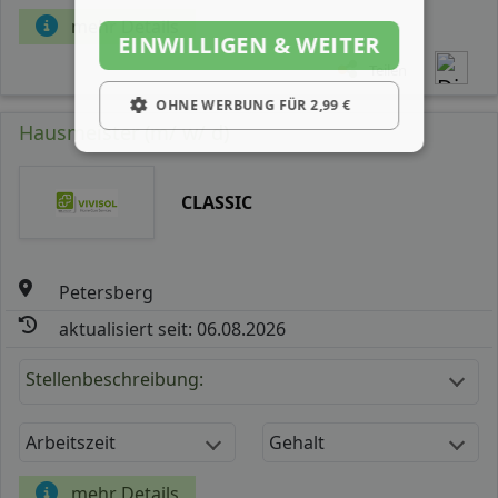
mehr Details
EINWILLIGEN & WEITER
Teilen
OHNE WERBUNG FÜR 2,99 €
Hausmeister (m/ w/ d)
CLASSIC
Petersberg
aktualisiert seit: 06.08.2026
Stellenbeschreibung:
Arbeitszeit
Gehalt
mehr Details