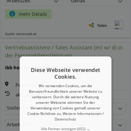
Arbeitszeit
Gehalt
mehr Details
Teilen
Quelle: meinestadt.de
Vertriebsassistenz / Sales Assistant (m/ w/ d) in
der Personaldienstleistung
ibb house of engineering GmbH
Diese Webseite verwendet
Cookies.
Petersberg
Wir verwenden Cookies, um die
Benutzerfreundlichkeit unserer Website zu
aktualisiert seit: 07.08.2026
verbessern. Durch die weitere Nutzung
unserer Webseite stimmen Sie der
Stellenbeschreibung:
Verwendung von Cookies gemäß unserer
Cookie-Richtlinie zu.
Weitere Informationen /
Datenschutz
Arbeitszeit
Gehalt
Alle Partner anzeigen
(602) →