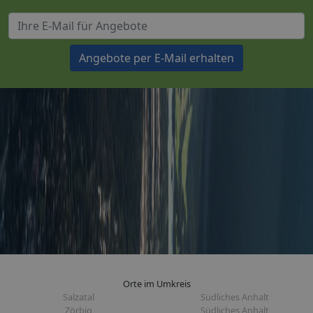
Angebote per E-Mail erhalten
Orte im Umkreis
Salzatal
Südliches Anhalt
Zörbig
Südliches Anhalt