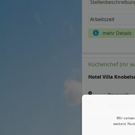
Stellenbeschreibun
Arbeitszeit
mehr Details
Küchenchef (m/ w/
Hotel Villa Knobels
Pasewalk
aktualisiert
Stellenbeschreibun
Wir verwe
weitere Nut