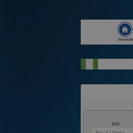
Immobili
Job: