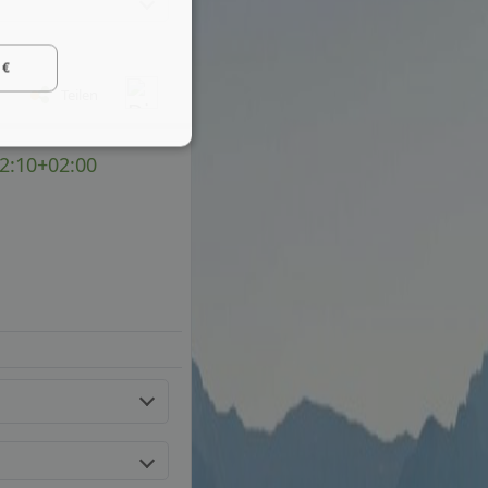
 €
Teilen
52:10+02:00