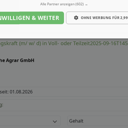
Gehalt
Alle Partner anzeigen
(602) →
NWILLIGEN & WEITER
OHNE WERBUNG FÜR 2,99
skraft (m/ w/ d) in Voll- oder Teilzeit2025-09-16T14
he Agrar GmbH
 seit: 01.08.2026
g:
Gehalt