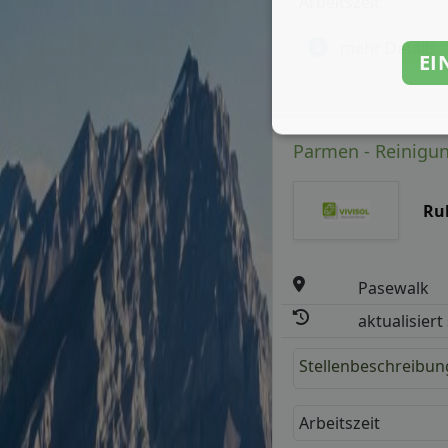
Arbeitszeit
mehr Details
EI
Parmen - Reinigung
Ru
Pasewalk
aktualisiert
Stellenbeschreibun
Arbeitszeit