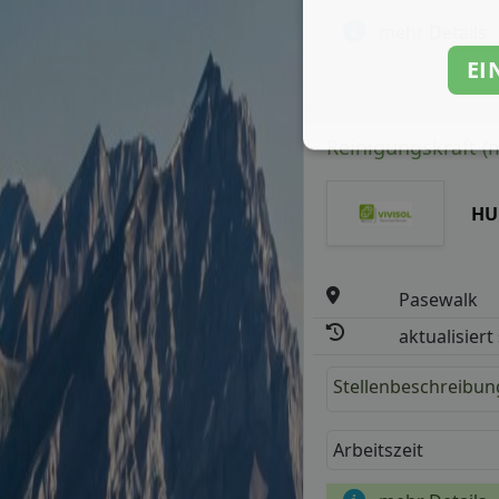
mehr Details
EI
Reinigungskraft (
HU
Pasewalk
aktualisiert
Stellenbeschreibun
Arbeitszeit