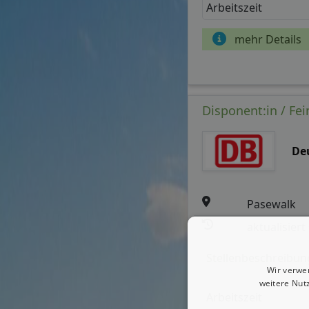
Arbeitszeit
mehr Details
Disponent:in / Fei
De
Pasewalk
aktualisiert
Stellenbeschreibun
Wir verwe
weitere Nut
Arbeitszeit