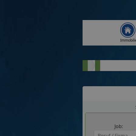
Immobili
Job: