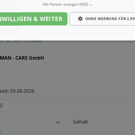
Alle Partner anzeigen
(602) →
NWILLIGEN & WEITER
OHNE WERBUNG FÜR 2,99
m/ w/ d) Prenzlau
MAN - CARE GmbH
 seit: 03.08.2026
g:
Gehalt