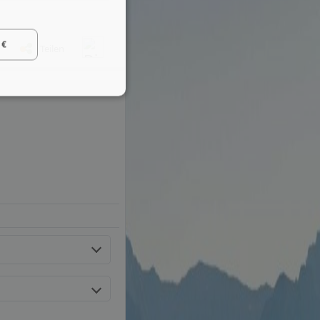
 €
Teilen