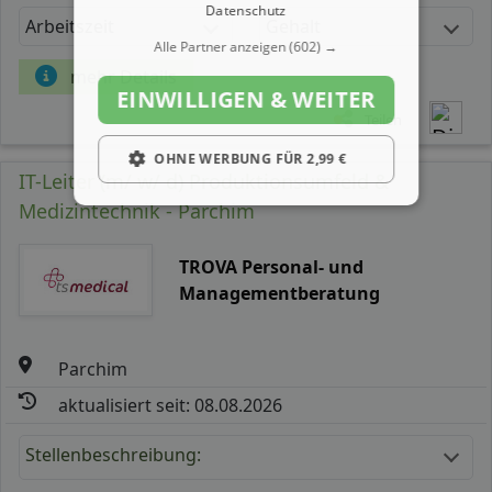
Datenschutz
Arbeitszeit
Gehalt
Alle Partner anzeigen
(602) →
mehr Details
EINWILLIGEN & WEITER
Teilen
OHNE WERBUNG FÜR 2,99 €
IT-Leiter (m/ w/ d) Produktionsumfeld &
Medizintechnik - Parchim
TROVA Personal- und
Managementberatung
Parchim
aktualisiert seit: 08.08.2026
Stellenbeschreibung: