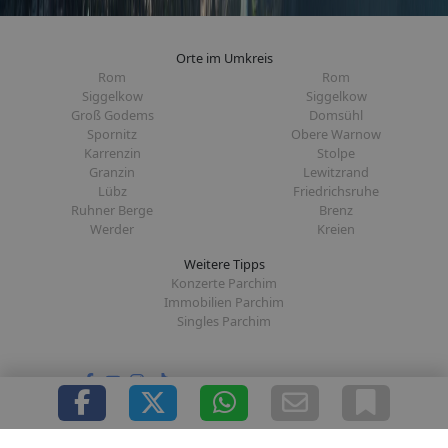
Orte im Umkreis
Rom
Rom
Siggelkow
Siggelkow
Groß Godems
Domsühl
Spornitz
Obere Warnow
Karrenzin
Stolpe
Granzin
Lewitzrand
Lübz
Friedrichsruhe
Ruhner Berge
Brenz
Werder
Kreien
Weitere Tipps
Konzerte Parchim
Immobilien Parchim
Singles Parchim
Folge uns auf:
|
|
|
|