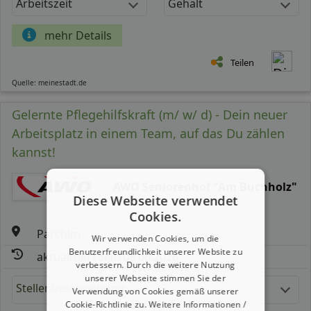
Arbeitszeit
Gehalt
mehr Details
Teilen
Quelle: meinestadt.de
Gelernte Pflegehilfskraft (m/ w/ d) - Dein neuer
Arbeitsplatz in einem Team, auf das Du zählen
kannst!
AWO Seniorenhof "Am Buchholz"
Diese Webseite verwendet
Cookies.
Parchim
Wir verwenden Cookies, um die
Benutzerfreundlichkeit unserer Website zu
aktualisiert seit: 08.08.2026
verbessern. Durch die weitere Nutzung
unserer Webseite stimmen Sie der
Stellenbeschreibung:
Verwendung von Cookies gemäß unserer
Cookie-Richtlinie zu.
Weitere Informationen /