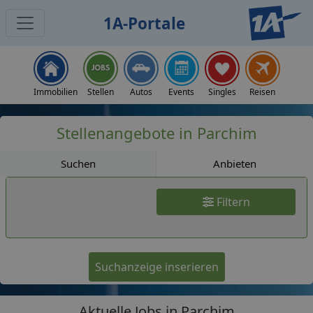
1A-Portale
Jobs
Immobilien
Stellen
Autos
Events
Singles
Reisen
Stellenangebote in Parchim
Suchen
Anbieten
Filtern
Suchanzeige inserieren
Aktuelle Jobs in Parchim