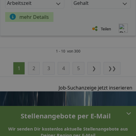
Arbeitszeit
Gehalt
mehr Details
Teilen
1 - 10 von 300
1
2
3
4
5
❯
❯❯
Job-Suchanzeige jetzt inserieren
Stellenangebote per E-Mail
Wir senden Dir kostenlos aktuelle Stellenangebote aus
Deiner Region per E-Mail