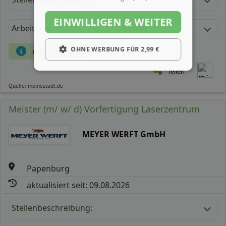
EINWILLIGEN & WEITER
Arbeitszeit
Gehalt
OHNE WERBUNG FÜR 2,99 €
mehr Details
Teilen
Quelle: meinestadt.de
Meister (m/ w/ d) Vorfertigung Laserzentrum
MEYER WERFT GmbH
Papenburg
aktualisiert seit: 09.08.2026
Stellenbeschreibung: