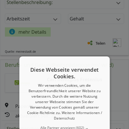
Stellenbeschreibung:
Arbeitszeit
Gehalt
mehr Details
Teilen
Quelle: meinestadt.de
Berufs- und Gesundheitspädagoge (m/ w/ d)
Diese Webseite verwendet
Cookies.
Carl Remigius Fresenius
Wir verwenden Cookies, um die
Education Group
Benutzerfreundlichkeit unserer Website zu
verbessern. Durch die weitere Nutzung
unserer Webseite stimmen Sie der
Papenburg
Verwendung von Cookies gemäß unserer
Cookie-Richtlinie zu.
Weitere Informationen /
aktualisiert seit: 24.07.2026
Datenschutz
Alle Partner anzeigen
(602) →
Stellenbeschreibung: