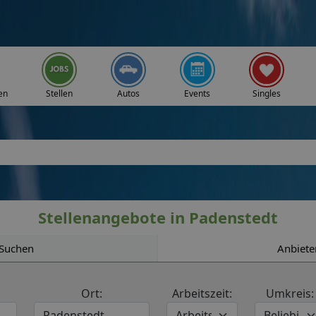
en
Stellen
Autos
Events
Singles
Stellenangebote in Padenstedt
Suchen
Anbiete
Ort:
Arbeitszeit:
Umkreis: