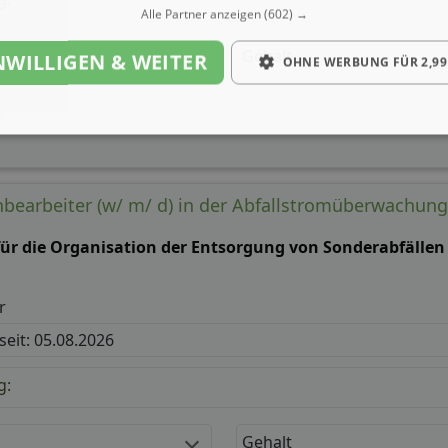
Alle Partner anzeigen
(602) →
Gehalt
NWILLIGEN & WEITER
OHNE WERBUNG FÜR 2,99
chbearbeiter (w/ m/ d) in der Abfallstromüberwachung
für die Organisation der Entsorgung von Sonderabfälle
r
 seit: 05.08.2026
g:
Gehalt