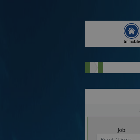
Immobili
Job: