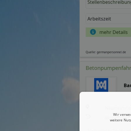
Stellenbeschreibun
Arbeitszeit
mehr Details
Quelle: germanpersonnel.de
Betonpumpenfahrer
Ba
Neumünste
Wir verwe
aktualisiert
weitere Nut
Stellenbeschreibun