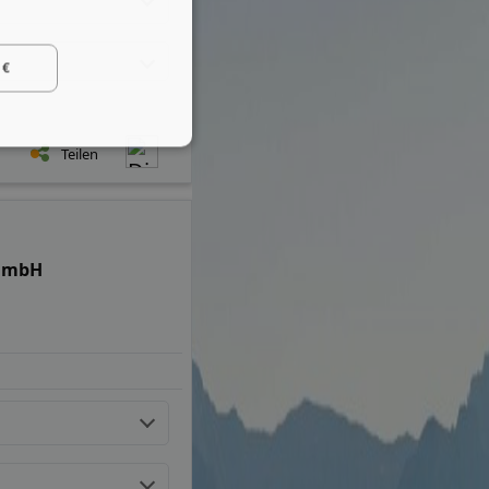
 €
Teilen
n mbH