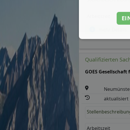
Arbeitszeit
EI
mehr Details
Qualifizierten Sa
GOES Gesellschaft 
Neumünste
aktualisiert
Stellenbeschreibun
Arbeitszeit