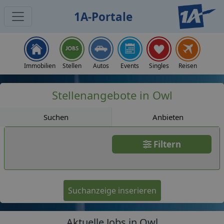
1A-Portale
Jobs
Immobilien
Stellen
Autos
Events
Singles
Reisen
Stellenangebote in Owl
Suchen
Anbieten
Filtern
Suchanzeige inserieren
Aktuelle Jobs in Owl