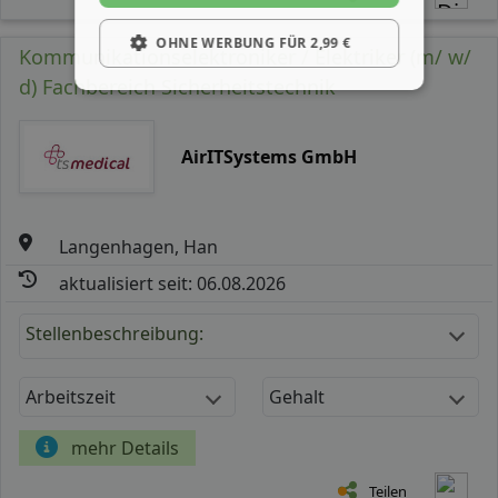
OHNE WERBUNG FÜR 2,99 €
Kommunikationselektroniker / Elektriker (m/ w/
d) Fachbereich Sicherheitstechnik
AirITSystems GmbH
Langenhagen, Han
aktualisiert seit: 06.08.2026
Stellenbeschreibung:
Arbeitszeit
Gehalt
mehr Details
Teilen