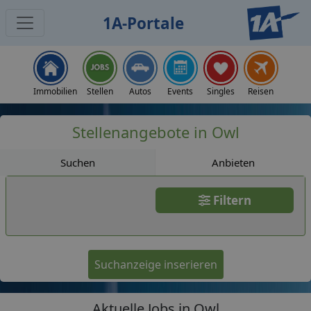
1A-Portale
Jobs
Immobilien
Stellen
Autos
Events
Singles
Reisen
Stellenangebote in Owl
Suchen
Anbieten
Filtern
Suchanzeige inserieren
Aktuelle Jobs in Owl