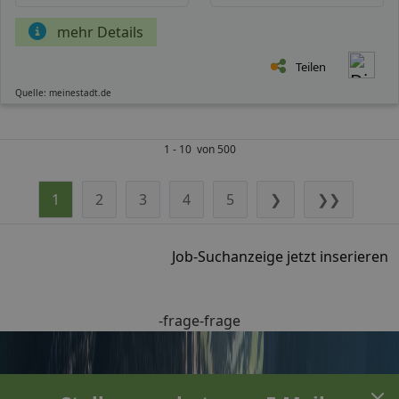
mehr Details
Teilen
Quelle: meinestadt.de
1 - 10 von 500
1
2
3
4
5
❯
❯❯
Job-Suchanzeige jetzt inserieren
-frage-frage