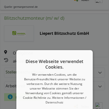
Quelle: germanpersonnel.de
Blitzschutzmonteur (m/ w/ d)
Liepert Blitzschutz GmbH
Ovelgönne
aktualisiert seit: 31.07.2026
Diese Webseite verwendet
Cookies.
Stellenbeschreibung:
Wir verwenden Cookies, um die
Benutzerfreundlichkeit unserer Website zu
verbessern. Durch die weitere Nutzung
Arbeitszeit
Gehalt
unserer Webseite stimmen Sie der
Verwendung von Cookies gemäß unserer
mehr Details
Cookie-Richtlinie zu.
Weitere Informationen /
Datenschutz
Teilen