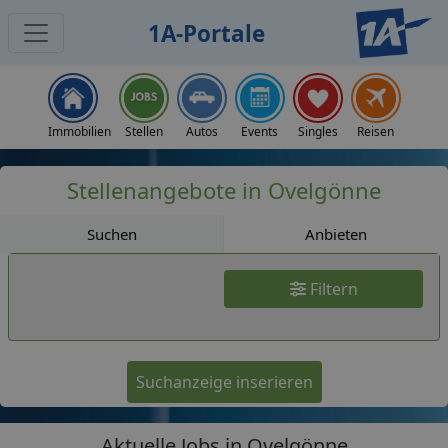
1A-Portale
Jobs
Immobilien
Stellen
Autos
Events
Singles
Reisen
Stellenangebote in Ovelgönne
Suchen
Anbieten
Filtern
Suchanzeige inserieren
Aktuelle Jobs in Ovelgönne