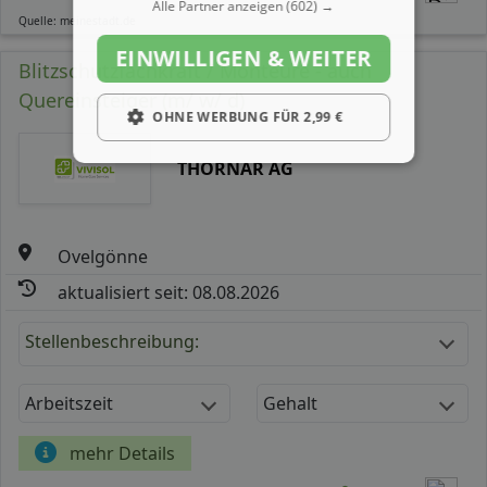
Alle Partner anzeigen
(602) →
Quelle: meinestadt.de
EINWILLIGEN & WEITER
Blitzschutzfachkraft / Monteure - auch
Quereinsteiger (m/ w/ d)
OHNE WERBUNG FÜR 2,99 €
THORNAR AG
Ovelgönne
aktualisiert seit: 08.08.2026
Stellenbeschreibung:
Arbeitszeit
Gehalt
mehr Details