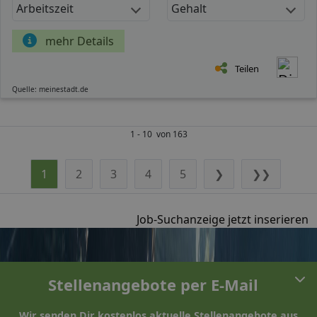
Arbeitszeit
Gehalt
mehr Details
Teilen
Quelle: meinestadt.de
1 - 10 von 163
1
2
3
4
5
❯
❯❯
Job-Suchanzeige jetzt inserieren
Stellenangebote per E-Mail
Wir senden Dir kostenlos aktuelle Stellenangebote aus