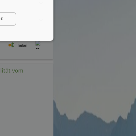
 €
Teilen
lität vom