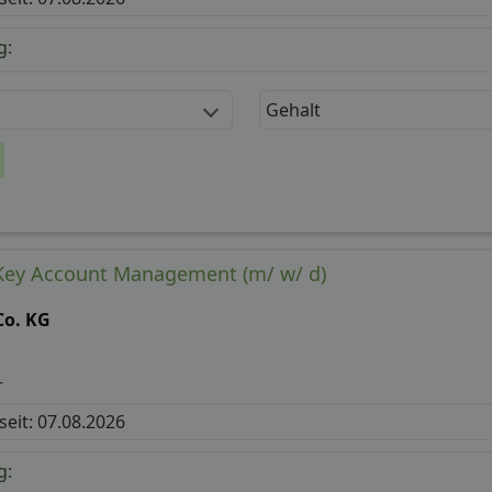
g:
Gehalt
 Key Account Management (m/ w/ d)
Co. KG
r
 seit: 07.08.2026
g: