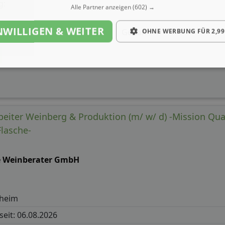
g:
Alle Partner anzeigen
(602) →
NWILLIGEN & WEITER
Gehalt
OHNE WERBUNG FÜR 2,99
beiter Weinberg & Produktion (m/ w/ d) -Mission Qua
Flasche-
e Weinberater GmbH
nheim
 seit: 06.08.2026