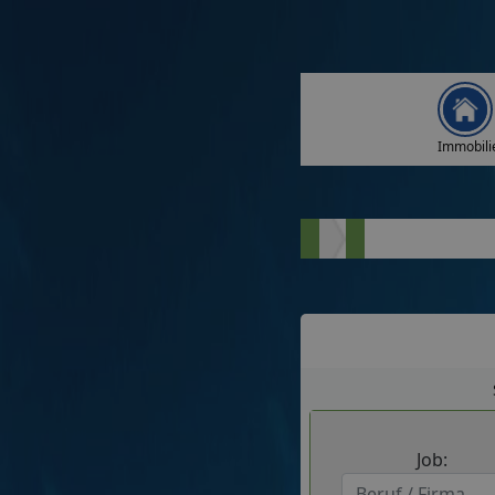
Immobili
Job: