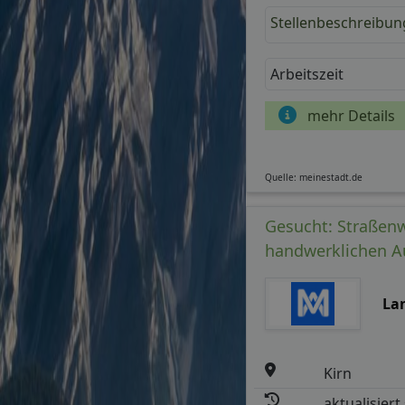
Stellenbeschreibun
Arbeitszeit
mehr Details
Quelle: meinestadt.de
Gesucht: Straßenw
handwerklichen A
La
Kirn
aktualisiert