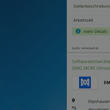
Stellenbeschreibun
Arbeitszeit
mehr Details
Quelle: meinestadt.de
Softwareentwickler
DMG MORI Ultras
DM
Stipshause
aktualisiert