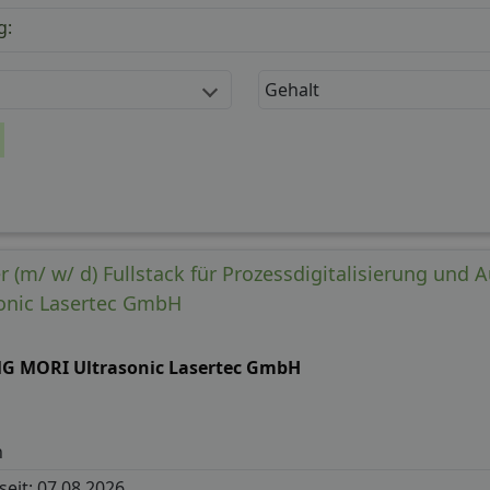
g:
Gehalt
 (m/ w/ d) Fullstack für Prozessdigitalisierung und 
onic Lasertec GmbH
G MORI Ultrasonic Lasertec GmbH
n
 seit: 07.08.2026