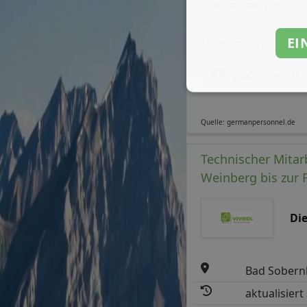
Stellenbeschreibun
EI
Arbeitszeit
mehr Details
Quelle: germanpersonnel.de
Technischer Mitar
Weinberg bis zur 
Di
Bad Sober
aktualisiert