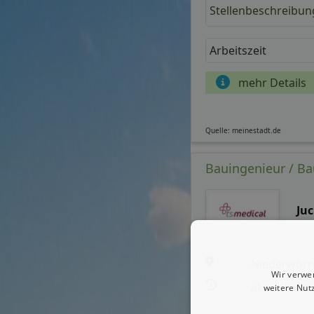
Stellenbeschreibun
Arbeitszeit
mehr Details
Quelle: meinestadt.de
Bauingenieur / Bau
Ju
Niederwörr
Wir verwe
aktualisiert
weitere Nut