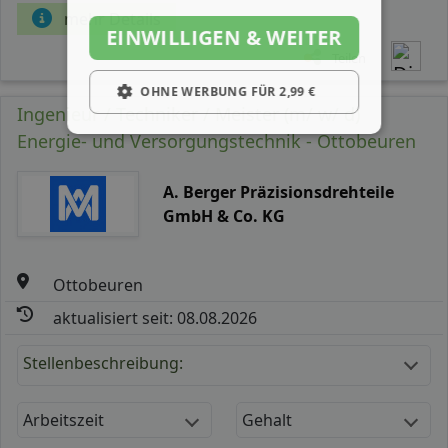
mehr Details
EINWILLIGEN & WEITER
Teilen
OHNE WERBUNG FÜR 2,99 €
Ingenieur / Techniker / Meister (m/ w/ d)
Energie- und Versorgungstechnik - Ottobeuren
A. Berger Präzisionsdrehteile
GmbH & Co. KG
Ottobeuren
aktualisiert seit: 08.08.2026
Stellenbeschreibung:
Arbeitszeit
Gehalt