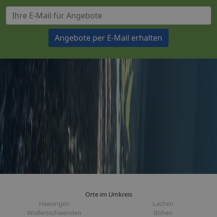
Angebote per E-Mail erhalten
Orte im Umkreis
Hawangen
Lachen
Wolfertschwenden
Böhen