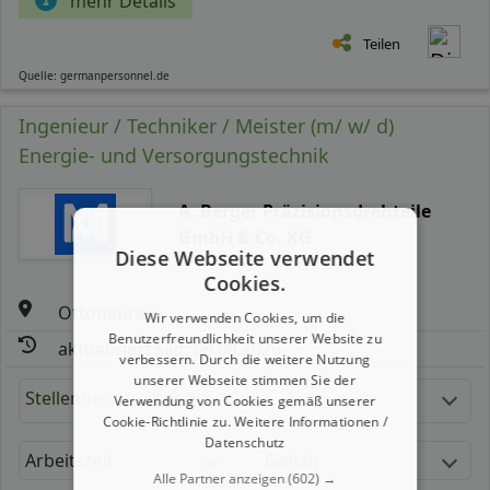
mehr Details
Teilen
Quelle: germanpersonnel.de
Ingenieur / Techniker / Meister (m/ w/ d)
Energie- und Versorgungstechnik
A. Berger Präzisionsdrehteile
GmbH & Co. KG
Diese Webseite verwendet
Cookies.
Ottobeuren
Wir verwenden Cookies, um die
Benutzerfreundlichkeit unserer Website zu
aktualisiert seit: 08.08.2026
verbessern. Durch die weitere Nutzung
unserer Webseite stimmen Sie der
Stellenbeschreibung:
Verwendung von Cookies gemäß unserer
Cookie-Richtlinie zu.
Weitere Informationen /
Datenschutz
Arbeitszeit
Gehalt
Alle Partner anzeigen
(602) →