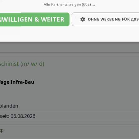
Alle Partner anzeigen
(602) →
Gehalt
NWILLIGEN & WEITER
OHNE WERBUNG FÜR 2,99
chinist (m/ w/ d)
fage Infra-Bau
olanden
 seit: 06.08.2026
g: