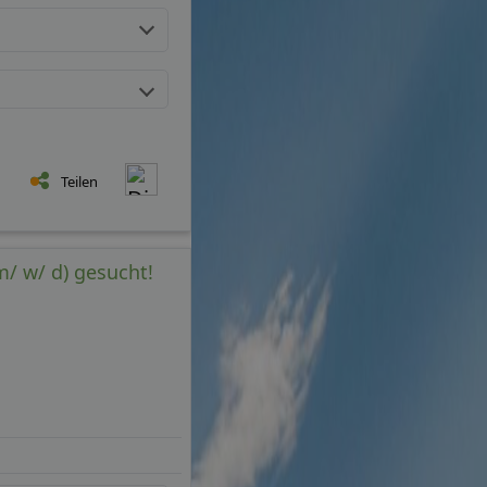
Teilen
m/ w/ d) gesucht!