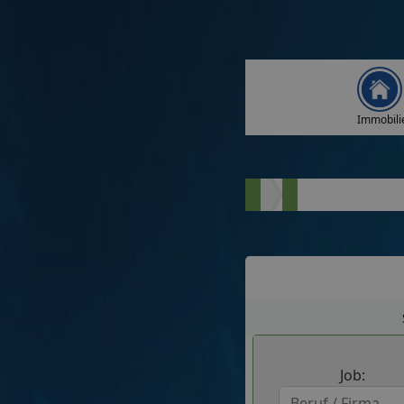
Immobili
Job: