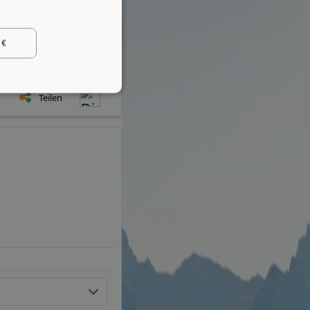
 €
Teilen