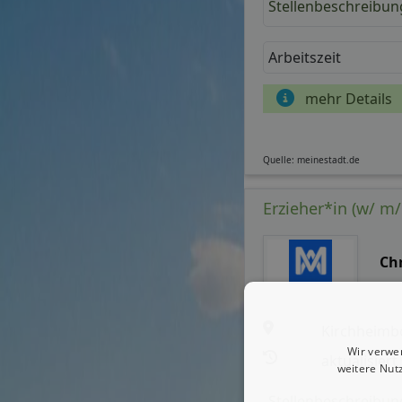
Stellenbeschreibun
Arbeitszeit
mehr Details
Quelle: meinestadt.de
Erzieher*in (w/ 
Ch
Kirchheimb
Wir verwe
aktualisiert
weitere Nut
Stellenbeschreibun