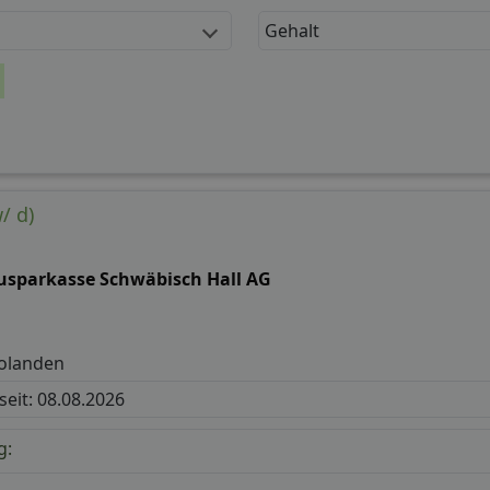
Gehalt
/ d)
usparkasse Schwäbisch Hall AG
olanden
 seit: 08.08.2026
g: