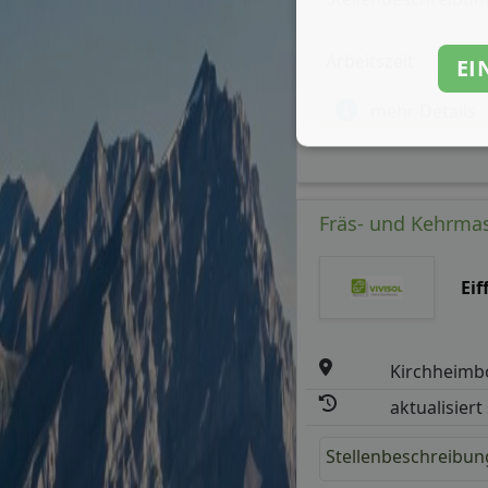
Arbeitszeit
EI
mehr Details
Fräs- und Kehrmas
Eif
Kirchheimb
aktualisiert
Stellenbeschreibun