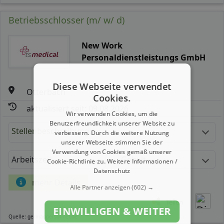
Betriebsschlosser (m/ w/ d)
New Work
Personaldienstleistungs GmbH
Diese Webseite verwendet
Otterbach
Cookies.
aktualisiert seit: 09.08.2026
Wir verwenden Cookies, um die
Benutzerfreundlichkeit unserer Website zu
Stellenbeschreibung:
verbessern. Durch die weitere Nutzung
unserer Webseite stimmen Sie der
Verwendung von Cookies gemäß unserer
Arbeitszeit
Gehalt
Cookie-Richtlinie zu.
Weitere Informationen /
Datenschutz
mehr Details
Alle Partner anzeigen
(602) →
Teilen
EINWILLIGEN & WEITER
Quelle: germanpersonnel.de