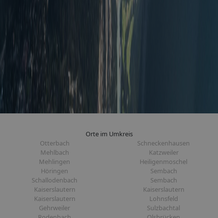
Orte im Umkreis
Otterbach
Schneckenhausen
Mehlbach
Katzweiler
Mehlingen
Heiligenmoschel
Höringen
Sembach
Schallodenbach
Sembach
Kaiserslautern
Kaiserslautern
Kaiserslautern
Lohnsfeld
Gehrweiler
Sulzbachtal
Rodenbach
Olsbrücken