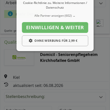
Arbeitszeit
Gehalt
Cookie-Richtlinie zu.
Weitere Informationen /
Datenschutz
mehr Details
Alle Partner anzeigen
(602) →
Teilen
EINWILLIGEN & WEITER
Quelle: germanpersonnel.de
OHNE WERBUNG FÜR 2,99 €
Qualitätsbeauftragte (m/ w/ d) - Kiel
Domicil - Seniorenpflegeheim
Kirchhofallee GmbH
Kiel
aktualisiert seit: 06.08.2026
Stellenbeschreibung: