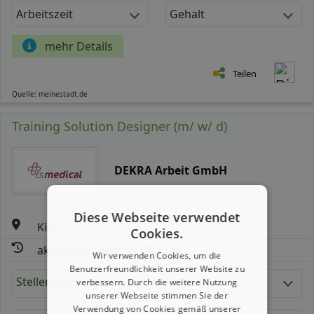
Arbeitszeit
Gehalt
mehr Details
Teilen
Quelle: meinestadt.de
Training Solution Designer (m/ w/ d)
DEKRA Arbeit GmbH
Diese Webseite verwendet
Kiel
Cookies.
aktualisiert seit: 06.08.2026
Wir verwenden Cookies, um die
Benutzerfreundlichkeit unserer Website zu
Stellenbeschreibung:
verbessern. Durch die weitere Nutzung
unserer Webseite stimmen Sie der
Verwendung von Cookies gemäß unserer