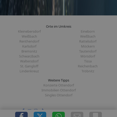
Orte im Umkreis
Kleinebersdorf
Eineborn
Weißbach
Weißbach
Renthendorf
Rattelsdorf
Karlsdorf
Möckern
Bremsnitz
Tautendorf
Schwarzbach
Mörsdorf
Waltersdorf
Tissa
St. Gangloff
Reichenbach
Lindenkreuz
Tröbnitz
Weitere Tipps
Konzerte Ottendorf
Immobilien Ottendorf
Singles Ottendorf
Folge uns auf: