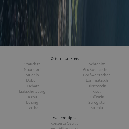
Orte im Umkreis
Stauchitz
Schrebitz
Naundorf
Großweitzschen
Mügeln
Großweitzschen
Döbeln
Lommatzsch
Oschatz
Hirschstein
Liebschützberg
Riesa
Riesa
Roßwein
Leisnig
Striegistal
Hartha
Strehla
Weitere Tipps
Konzerte Ostrau
Immobilien Ostrau