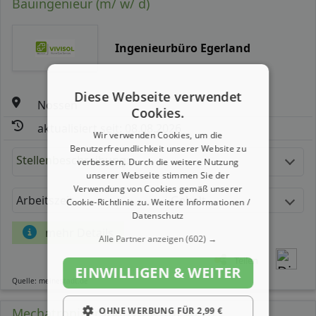
Bauingenieur (m/ w/ d)
Ingenieurbüro Egerland
Diese Webseite verwendet
Nossen
Cookies.
aktualisiert seit: 08.08.2026
Wir verwenden Cookies, um die
Benutzerfreundlichkeit unserer Website zu
Stellenbeschreibung:
verbessern. Durch die weitere Nutzung
unserer Webseite stimmen Sie der
Verwendung von Cookies gemäß unserer
Arbeitszeit
Gehalt
Cookie-Richtlinie zu.
Weitere Informationen /
Datenschutz
mehr Details
Alle Partner anzeigen
(602) →
Teilen
EINWILLIGEN & WEITER
Quelle: meinestadt.de
Mechatroniker Industrie (m/ w/ d)
OHNE WERBUNG FÜR 2,99 €