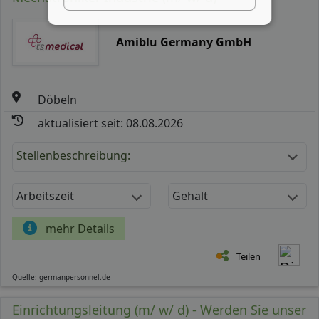
Amiblu Germany GmbH
Döbeln
aktualisiert seit: 08.08.2026
Stellenbeschreibung:
Arbeitszeit
Gehalt
mehr Details
Teilen
Quelle: germanpersonnel.de
Einrichtungsleitung (m/ w/ d) - Werden Sie unser